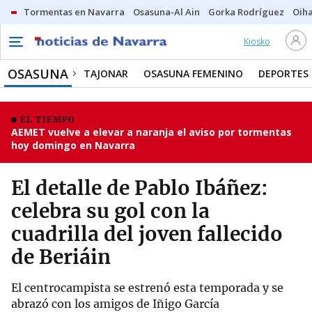
Tormentas en Navarra
Osasuna-Al Ain
Gorka Rodríguez
Oih
Kiosko
OSASUNA
TAJONAR
OSASUNA FEMENINO
DEPORTES
EL TIEMPO
AEMET vuelve a elevar a naranja el aviso por tormentas
hoy domingo en Navarra
El detalle de Pablo Ibáñez:
celebra su gol con la
cuadrilla del joven fallecido
de Beriáin
El centrocampista se estrenó esta temporada y se
abrazó con los amigos de Iñigo García