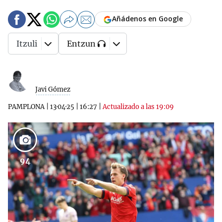
Añádenos en Google
Itzuli
Entzun
Javi Gómez
PAMPLONA
|
13·04·25
|
16:27
|
Actualizado a las 19:09
94