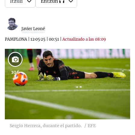
Itzuli
Entzun
Javier Leoné
PAMPLONA
|
12·05·25
|
00:51
|
Actualizado a las 08:09
106
Sergio Herrera, durante el partido.
EFE