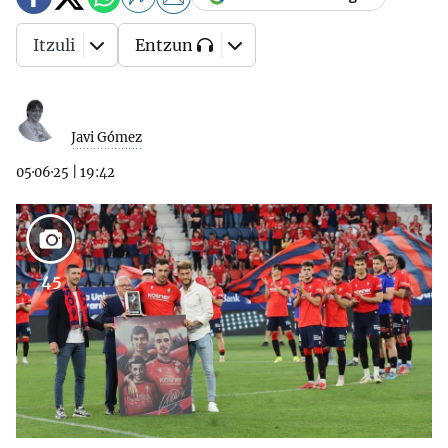
Itzuli
Entzun
Javi Gómez
05·06·25
|
19:42
45