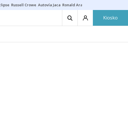
lipse
Russell Crowe
Autovía Jaca
Ronald Araújo
Prohibiciones eclips
Kiosko