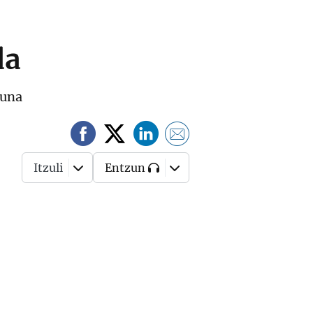
da
suna
Itzuli
Entzun