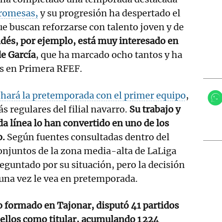
romesas,
y su progresión ha despertado el
ue buscan reforzarse con talento joven y de
dés, por ejemplo, está muy interesado en
de García
, que ha marcado ocho tantos y ha
as en Primera RFEF.
e
hará la pretemporada con el primer equipo
,
s regulares del filial navarro.
Su trabajo y
a línea lo han convertido en uno de los
o.
Según fuentes consultadas dentro del
onjuntos de la zona media-alta de LaLiga
guntado por su situación, pero la decisión
i una vez le vea en pretemporada.
 formado en Tajonar, disputó 41 partidos
 ellos como titular, acumulando 1 224