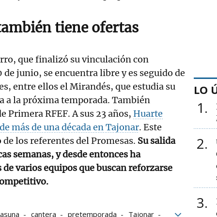
también tiene ofertas
ro, que finalizó su vinculación con
 de junio, se encuentra libre y es seguido de
es, entre ellos el Mirandés, que estudia su
LO 
ra a la próxima temporada. También
1
de Primera RFEF. A sus 23 años,
Huarte
 de más de una década en Tajonar
. Este
2
 de los referentes del Promesas.
Su salida
ocas semanas, y desde entonces ha
s de varios equipos que buscan reforzarse
competitivo.
3
asuna
cantera
pretemporada
Tajonar