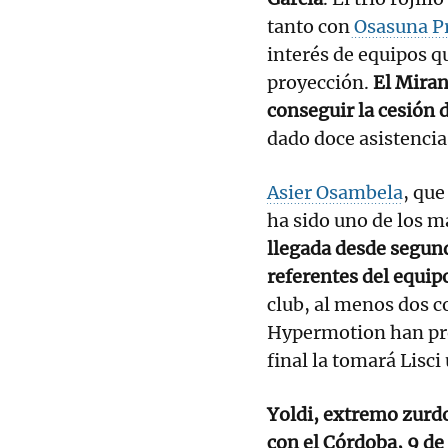
tanto con
Osasuna P
interés de equipos q
proyección.
El Miran
conseguir la cesión 
dado doce asistenci
Asier Osambela
, qu
ha sido uno de los má
llegada desde segund
referentes del equip
club, al menos dos c
Hypermotion han pre
final la tomará Lisc
Yoldi, extremo zurdo
con el Córdoba, 9 de