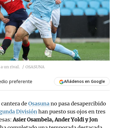
a un rival.
OSASUNA
dio preferente
Añádenos en Google
a cantera de
Osasuna
no pasa desapercibido
gunda División
han puesto sus ojos en tres
esas:
Asier Osambela, Ander Yoldi y Jon
llo ha completado una temporada destacada