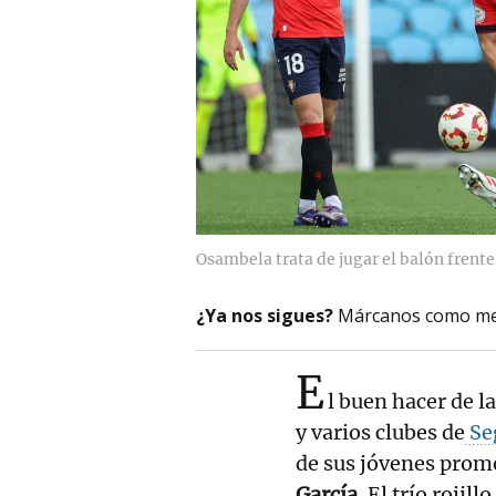
Osambela trata de jugar el balón frente 
¿Ya nos sigues?
Márcanos como me
E
l buen hacer de l
y varios clubes de
Se
de sus jóvenes prom
García
. El trío roji