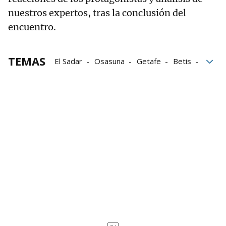
nuestros expertos, tras la conclusión del
encuentro.
TEMAS
El Sadar
Osasuna
Getafe
Betis
Osasuna-Getafe
Rubén García
Alessio Lisci
José Bordalás
Aimar Oroz