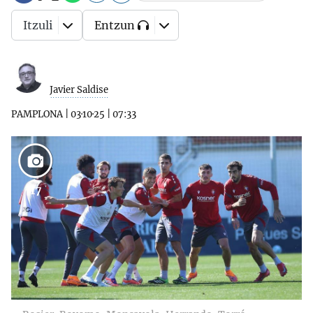
Itzuli
Entzun
Javier Saldise
PAMPLONA
|
03·10·25
|
07:33
17