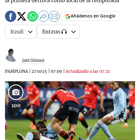
la primera derrota como local de la temporada
Añádenos en Google
Itzuli
Entzun
Javi Gómez
PAMPLONA
|
27·10·25
|
07:09
|
Actualizado a las 07:21
100