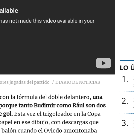
LO 
1
ores jugadas del partido
DIARIO DE NOTICIAS
con la fórmula del doble delantero,
una
2
porque tanto Budimir como Rául son dos
 gol.
Esta vez el trigoleador en la Copa
3
papel en ese dibujo, con descargas que
de balón cuando el Oviedo amontonaba