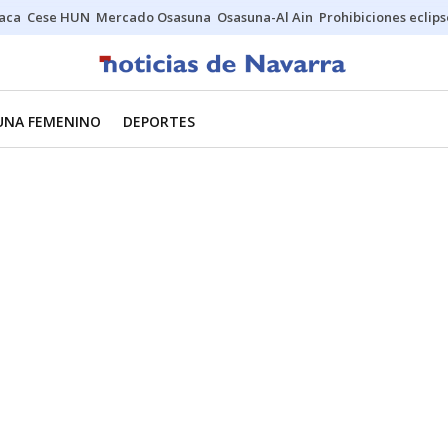
Jaca
Cese HUN
Mercado Osasuna
Osasuna-Al Ain
Prohibiciones eclips
UNA FEMENINO
DEPORTES