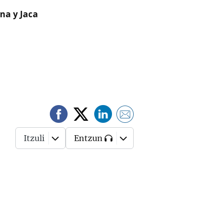
na y Jaca
Itzuli
Entzun