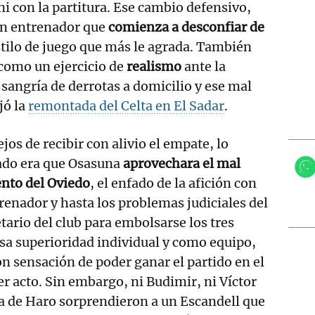
a ni con la partitura. Ese cambio defensivo,
un entrenador que
comienza a desconfiar de
estilo de juego que más le agrada. También
como un ejercicio de
realismo
ante la
 sangría de derrotas a domicilio y ese mal
jó la
remontada del Celta en El Sadar
.
ejos de recibir con alivio el empate, lo
ado era que Osasuna
aprovechara el mal
to del Oviedo
, el enfado de la afición con
renador y hasta los problemas judiciales del
tario del club para embolsarse los tres
esa superioridad individual y como equipo,
ron sensación de poder ganar el partido en el
er acto. Sin embargo, ni Budimir, ni Víctor
a de Haro sorprendieron a un Escandell que