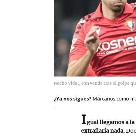
Nacho Vidal, con venda tras el golpe q
¿Ya nos sigues?
Márcanos como me
I
gual llegamos a la
extrañaría nada.
Doce