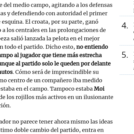
nde del medio campo, agitando a los defensas
das y defendiendo con autoridad el primer
 esquina. El croata, por su parte, ganó
4
o a los centrales en las prolongaciones de
eza salió lanzada la pelota en el mejor
 todo el partido. Dicho esto,
no entiendo
5
 campo al jugador que tiene más estrecha
unque al partido solo le queden por delante
nutos
. Cómo será de imprescindible su
timo centro de un compañero iba medido
o estaba en el campo. Tampoco estaba
Moi
de los rojillos más activos en un ilusionante
ción.
nador no parece tener ahora mismo las ideas
ltimo doble cambio del partido, entra en