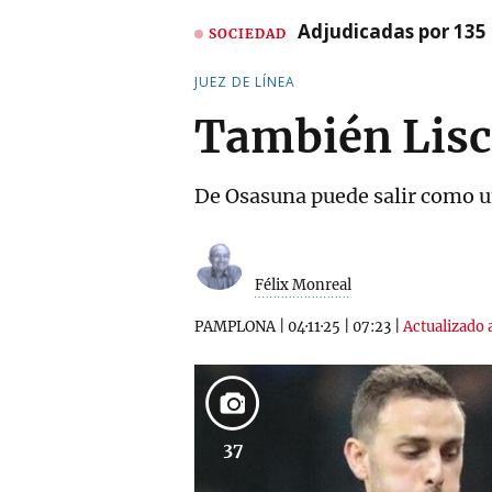
Adjudicadas por 135 
SOCIEDAD
JUEZ DE LÍNEA
También Lisc
De Osasuna puede salir como u
Félix Monreal
PAMPLONA
|
04·11·25
|
07:23
|
Actualizado 
37