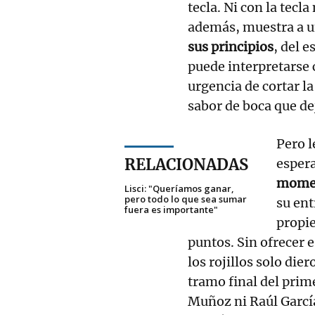
tecla. Ni con la tecl
además, muestra a 
sus principios
, del 
puede interpretarse 
urgencia de cortar la
sabor de boca que de
Pero l
RELACIONADAS
esper
momen
Lisci: "Queríamos ganar,
pero todo lo que sea sumar
su ent
fuera es importante"
propie
puntos. Sin ofrecer 
los rojillos solo die
tramo final del prim
Muñoz ni Raúl Garcí