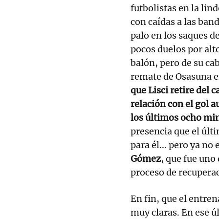
futbolistas en la li
con caídas a las ban
palo en los saques de
pocos duelos por alt
balón, pero de su cab
remate de Osasuna en
que Lisci retire del
relación con el gol a
los últimos ocho mi
presencia que el úl
para él... pero ya n
Gómez
, que fue uno 
proceso de recupera
En fin, que el entre
muy claras. En ese ú