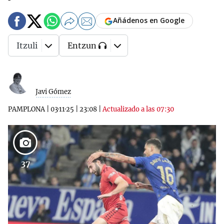
Añádenos en Google
Itzuli
Entzun
Javi Gómez
PAMPLONA
|
03·11·25
|
23:08
|
Actualizado a las 07:30
37