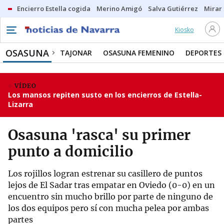
Encierro Estella cogida
Merino Amigó
Salva Gutiérrez
Mirar 
Kiosko
OSASUNA
TAJONAR
OSASUNA FEMENINO
DEPORTES
VÍDEO
Los mansos repiten susto en los encierros de Estella-
Lizarra
Osasuna 'rasca' su primer
punto a domicilio
Los rojillos logran estrenar su casillero de puntos
lejos de El Sadar tras empatar en Oviedo (0-0) en un
encuentro sin mucho brillo por parte de ninguno de
los dos equipos pero sí con mucha pelea por ambas
partes