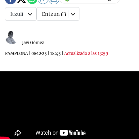
Itzuli
Entzun
Javi Gómez
PAMPLONA
|
08·12·25
|
18:45
|
Actualizado a las 13:59