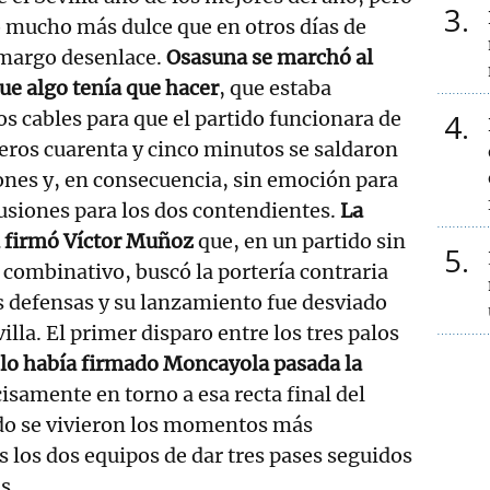
3
ó mucho más dulce que en otros días de
amargo desenlace.
Osasuna se marchó al
ue algo tenía que hacer
, que estaba
os cables para que el partido funcionara de
4
eros cuarenta y cinco minutos se saldaron
iones y, en consecuencia, sin emoción para
ilusiones para los dos contendientes.
La
a firmó Víctor Muñoz
que, en un partido sin
5
 combinativo, buscó la portería contraria
os defensas y su lanzamiento fue desviado
villa. El primer disparo entre los tres palos
lo había firmado Moncayola pasada la
cisamente en torno a esa recta final del
do se vivieron los momentos más
s los dos equipos de dar tres pases seguidos
s.