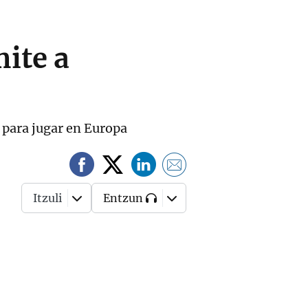
ite a
s para jugar en Europa
Itzuli
Entzun