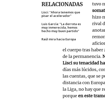
RELACIONADAS
tuvo m
somati
Lisci: "Ahora tenemos que
pisar el acelerador"
hizo m
rival 
Luis García: "La derrota es
muy inmerecida, hemos
anotar
hecho muy buen partido"
remont
Raúl mira hacia Europa
aficio
el cuerpo tras haber
de la permanencia.
N
Lisci su tenacidad ha
días más lúcidos, c
las cuentas, que se 
distancia con Europa
la Liga, no hay que 
porque
en este tramo