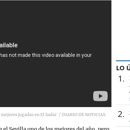
LO 
1
2
y mejores jugadas en El Sadar
DIARIO DE NOTICIAS
e el Sevilla uno de los mejores del año, pero