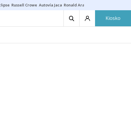
lipse
Russell Crowe
Autovía Jaca
Ronald Araújo
Prohibiciones eclips
Kiosko