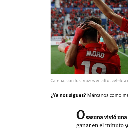
Catena, con los brazos en alto, celebra 
¿Ya nos sigues?
Márcanos como me
O
sasuna vivió una
ganar en el minuto 