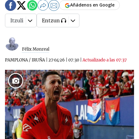
Añádenos en Google
Itzuli
Entzun
Félix Monreal
PAMPLONA / IRUÑA
|
27·04·26
|
07:30
|
Actualizado a las 07:37
72