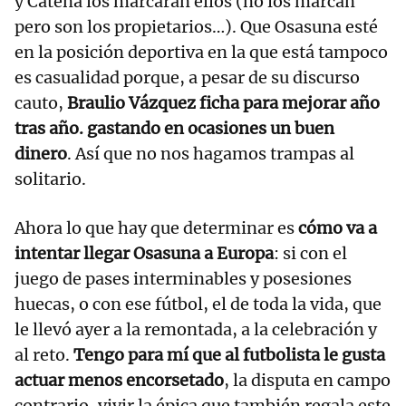
y Catena los marcaran ellos (no los marcan
pero son los propietarios…). Que Osasuna esté
en la posición deportiva en la que está tampoco
es casualidad porque, a pesar de su discurso
cauto,
Braulio Vázquez ficha para mejorar año
tras año. gastando en ocasiones un buen
dinero
. Así que no nos hagamos trampas al
solitario.
Ahora lo que hay que determinar es
cómo va a
intentar llegar Osasuna a Europa
: si con el
juego de pases interminables y posesiones
huecas, o con ese fútbol, el de toda la vida, que
le llevó ayer a la remontada, a la celebración y
al reto.
Tengo para mí que al futbolista le gusta
actuar menos encorsetado
, la disputa en campo
contrario, vivir la épica que también regala este