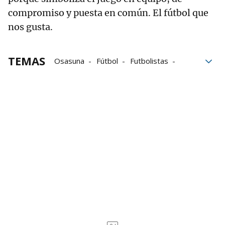
compromiso y puesta en común. El fútbol que
nos gusta.
TEMAS
Osasuna
Fútbol
Futbolistas
Europa
Alessio Lisci
Raúl García de Haro
Osasuna-Sevilla