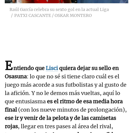
Raúl García celebra su sexto gol en la actual Liga
PATXI CASCANTE / OSKAR MONTERO
E
ntiendo que
Lisci
quiera dejar su sello en
Osasuna
: lo que no sé si tiene claro cuál es el
juego más acorde a sus futbolistas y al gusto de
la afición. Y no le demos más vueltas, aquí lo
que entusiasma
es el ritmo de esa media hora
final
(con los nueve minutos de prolongación),
ese ir y venir de la pelota y de las camisetas
rojas
, llegar en tres pases al área del rival,