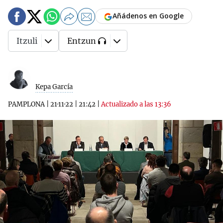
Añádenos en Google
Itzuli
Entzun
Kepa García
PAMPLONA
|
21·11·22
|
21:42
|
Actualizado a las 13:36