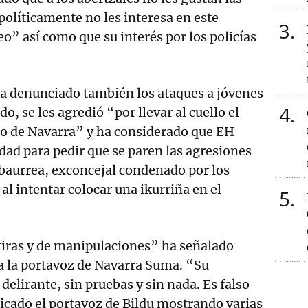
olíticamente no les interesa en este
3
” así como que su interés por los policías
ha denunciado también los ataques a jóvenes
4
do, se les agredió “por llevar al cuello el
do de Navarra” y ha considerado que EH
idad para pedir que se paren las agresiones
baurrea, exconcejal condenado por los
al intentar colocar una ikurriña en el
5
ras y de manipulaciones” ha señalado
a la portavoz de Navarra Suma. “Su
delirante, sin pruebas y sin nada. Es falso
icado el portavoz de Bildu mostrando varias