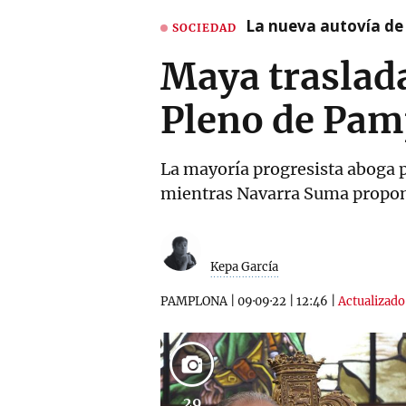
La nueva autovía de
SOCIEDAD
Maya traslada 
Pleno de Pam
La mayoría progresista aboga po
mientras Navarra Suma propon
Kepa García
PAMPLONA
|
09·09·22
|
12:46
|
Actualizado 
29