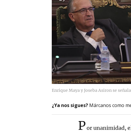
Enrique Maya y Joseba Asiron se señalan
¿Ya nos sigues?
Márcanos como me
P
or unanimidad, e