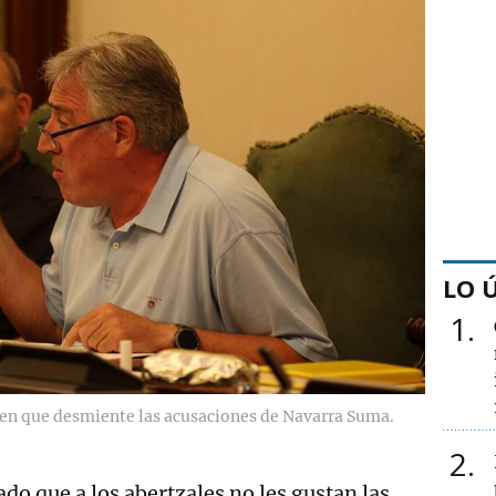
LO 
1
en que desmiente las acusaciones de Navarra Suma.
2
do que a los abertzales no les gustan las