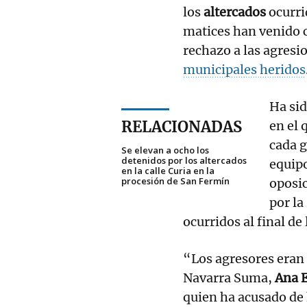
los
altercados
ocurri
matices han venido c
rechazo a las agresi
municipales heridos
Ha sid
RELACIONADAS
en el 
cada g
Se elevan a ocho los
detenidos por los altercados
equipo
en la calle Curia en la
procesión de San Fermín
oposic
por la
ocurridos al final de
“Los agresores eran 
Navarra Suma,
Ana E
quien ha acusado de 