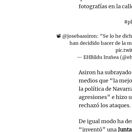
fotografías en la cal
#p
📽️
@josebaasiron
: "Se lo he dic
han decidido hacer de la m
pic.tw
— EHBildu Iruñea (@eh
Asiron ha subrayado 
medios que “la mejo
la política de Navar
agresiones” e hizo 
rechazó los ataques.
De igual modo ha de
“inventó” una
Junta