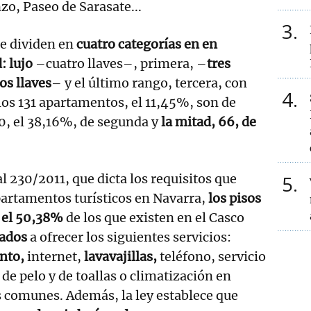
zo, Paseo de Sarasate...
3
se dividen en
cuatro categorías en en
: lujo
–cuatro llaves–, primera, –
tres
os llaves
– y el último rango, tercera, con
4
los 131 apartamentos, el 11,45%, son de
0, el 38,16%, de segunda y
la mitad, 66, de
l 230/2011, que dicta los requisitos que
5
artamentos turísticos en Navarra,
los pisos
, el 50,38%
de los que existen en el Casco
gados
a ofrecer los siguientes servicios:
nto,
internet,
lavavajillas,
teléfono, servicio
de pelo y de toallas o climatización en
 comunes. Además, la ley establece que