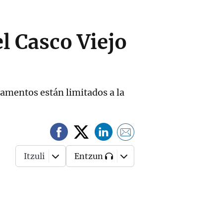
el Casco Viejo
s
rtamentos están limitados a la
Itzuli
Entzun