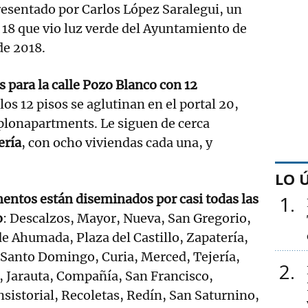
esentado por Carlos López Saralegui, un
l 18 que vio luz verde del Ayuntamiento de
de 2018.
s para la calle Pozo Blanco con 12
 los 12 pisos se aglutinan en el portal 20,
lonapartments. Le siguen de cerca
ería
, con ocho viviendas cada una, y
.
LO 
entos están diseminados por casi todas las
1
o
: Descalzos, Mayor, Nueva, San Gregorio,
e Ahumada, Plaza del Castillo, Zapatería,
Santo Domingo, Curia, Merced, Tejería,
2
, Jarauta, Compañía, San Francisco,
sistorial, Recoletas, Redín, San Saturnino,