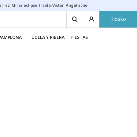
érrez
Mirar eclipse
Iraola-Víctor
Ángel Echeverría
Obituario Ángel
Kiosko
PAMPLONA
TUDELA Y RIBERA
FIESTAS