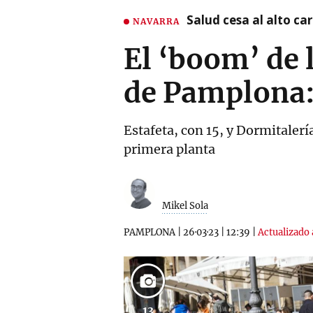
Salud cesa al alto c
NAVARRA
El ‘boom’ de l
de Pamplona: 
Estafeta, con 15, y Dormitalerí
primera planta
Mikel Sola
PAMPLONA
|
26·03·23
|
12:39
|
Actualizado 
13