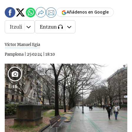
Añádenos en Google
Itzuli
Entzun
Víctor Manuel Egia
Pamplona
|
25·02·24
|
18:10
16