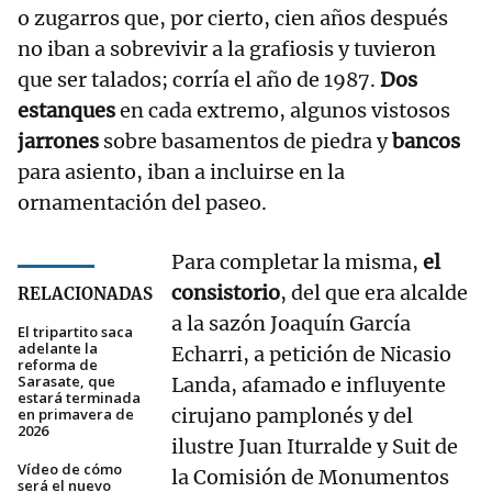
o zugarros que, por cierto, cien años después
no iban a sobrevivir a la grafiosis y tuvieron
que ser talados; corría el año de 1987.
Dos
estanques
en cada extremo, algunos vistosos
jarrones
sobre basamentos de piedra y
bancos
para asiento, iban a incluirse en la
ornamentación del paseo.
Para completar la misma,
el
consistorio
, del que era alcalde
RELACIONADAS
a la sazón Joaquín García
El tripartito saca
adelante la
Echarri, a petición de Nicasio
reforma de
Sarasate, que
Landa, afamado e influyente
estará terminada
cirujano pamplonés y del
en primavera de
2026
ilustre Juan Iturralde y Suit de
Vídeo de cómo
la Comisión de Monumentos
será el nuevo