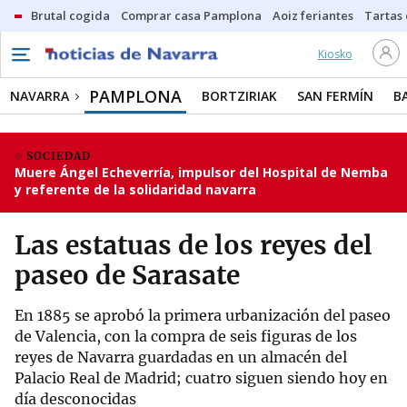
Brutal cogida
Comprar casa Pamplona
Aoiz feriantes
Tartas
Kiosko
PAMPLONA
NAVARRA
BORTZIRIAK
SAN FERMÍN
B
SOCIEDAD
Muere Ángel Echeverría, impulsor del Hospital de Nemba
y referente de la solidaridad navarra
Las estatuas de los reyes del
paseo de Sarasate
En 1885 se aprobó la primera urbanización del paseo
de Valencia, con la compra de seis figuras de los
reyes de Navarra guardadas en un almacén del
Palacio Real de Madrid; cuatro siguen siendo hoy en
día desconocidas