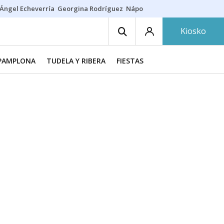
Ángel Echeverría
Georgina Rodríguez
Nápoles - Osasuna
Insultos rac
Kiosko
PAMPLONA
TUDELA Y RIBERA
FIESTAS