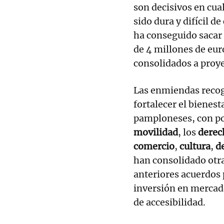
son decisivos en cua
sido dura y difícil d
ha conseguido sacar
de 4 millones de eur
consolidados a proy
Las enmiendas recog
fortalecer el bienesta
pamploneses, con pol
movilidad
, los
derec
comercio
,
cultura
,
d
han consolidado otra
anteriores acuerdos
inversión en mercado
de accesibilidad.