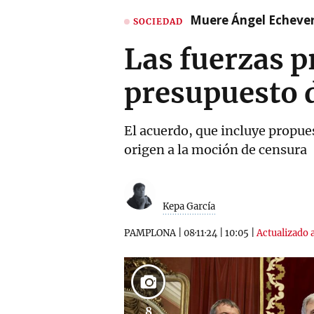
Muere Ángel Echeverr
SOCIEDAD
Las fuerzas p
presupuesto d
El acuerdo, que incluye propues
origen a la moción de censura
Kepa García
PAMPLONA
|
08·11·24
|
10:05
|
Actualizado a
8