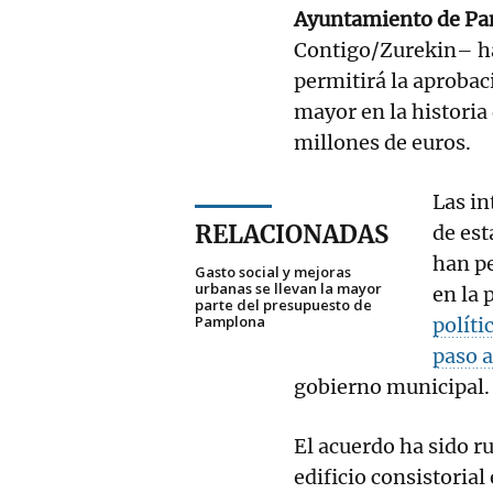
Ayuntamiento de P
Contigo/Zurekin– ha
permitirá la aprobac
mayor en la historia
millones de euros.
Las in
RELACIONADAS
de est
han pe
Gasto social y mejoras
urbanas se llevan la mayor
en la 
parte del presupuesto de
Pamplona
políti
paso a
gobierno municipal.
El acuerdo ha sido r
edificio consistorial