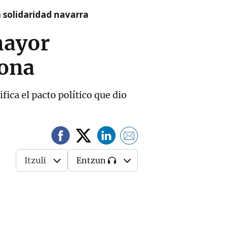
a solidaridad navarra
mayor
lona
fica el pacto político que dio
Itzuli
Entzun