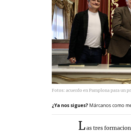
Fotos: acuerdo en Pamplona para un pr
¿Ya nos sigues?
Márcanos como me
L
as tres formacion