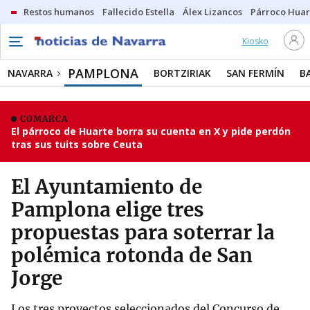
Restos humanos
Fallecido Estella
Álex Lizancos
Párroco Huar
Kiosko
PAMPLONA
NAVARRA
BORTZIRIAK
SAN FERMÍN
B
COMARCA
El párroco de Huarte borra su cuenta en X y pide perdón
tras sus tuits sobre Ceuta
El Ayuntamiento de
Pamplona elige tres
propuestas para soterrar la
polémica rotonda de San
Jorge
Los tres proyectos seleccionados del Concurso de