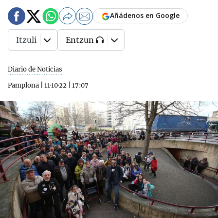
Añádenos en Google
Itzuli
Entzun
Diario de Noticias
Pamplona
|
11·10·22
|
17:07