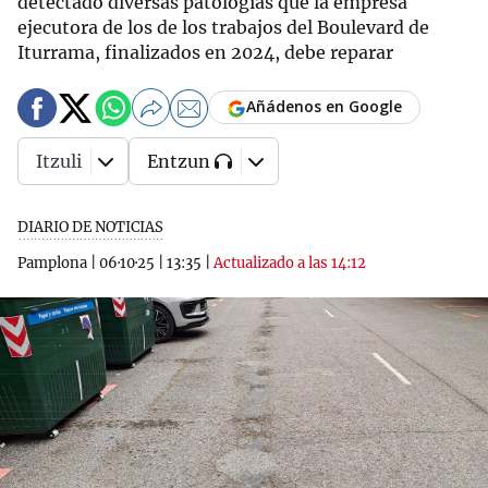
detectado diversas patologías que la empresa
ejecutora de los de los trabajos del Boulevard de
Iturrama, finalizados en 2024, debe reparar
Añádenos en Google
Itzuli
Entzun
DIARIO DE NOTICIAS
Pamplona
|
06·10·25
|
13:35
|
Actualizado a las 14:12