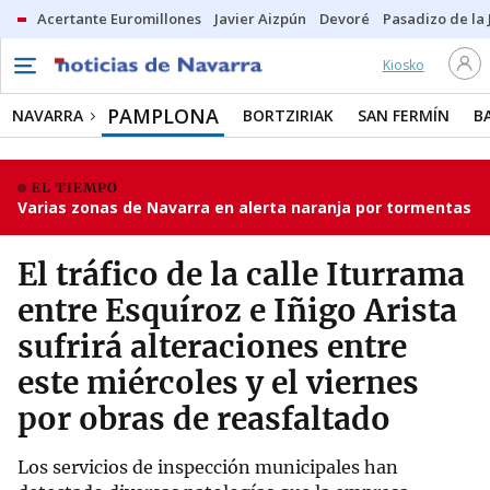
Acertante Euromillones
Javier Aizpún
Devoré
Pasadizo de la
Kiosko
PAMPLONA
NAVARRA
BORTZIRIAK
SAN FERMÍN
B
EL TIEMPO
Varias zonas de Navarra en alerta naranja por tormentas
El tráfico de la calle Iturrama
entre Esquíroz e Iñigo Arista
sufrirá alteraciones entre
este miércoles y el viernes
por obras de reasfaltado
Los servicios de inspección municipales han