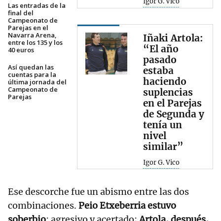
Igor G. Vico
Las entradas de la
final del
Campeonato de
Parejas en el
Navarra Arena,
Iñaki Artola:
entre los 135 y los
“El año
40 euros
pasado
Así quedan las
estaba
cuentas para la
haciendo
última jornada del
Campeonato de
suplencias
Parejas
en el Parejas
de Segunda y
tenía un
nivel
similar”
Igor G. Vico
Ese descorche fue un abismo entre las dos
combinaciones.
Peio Etxeberria estuvo
soberbio
: agresivo y acertado;
Artola, después,