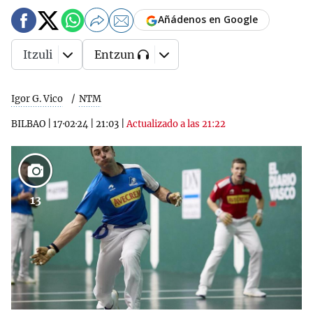
Añádenos en Google
Itzuli
Entzun
Igor G. Vico
NTM
BILBAO
|
17·02·24
|
21:03
|
Actualizado a las 21:22
13