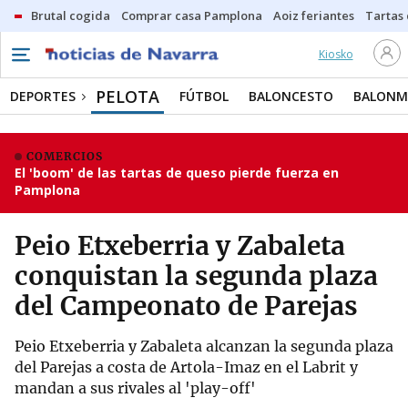
Brutal cogida
Comprar casa Pamplona
Aoiz feriantes
Tartas
Kiosko
PELOTA
DEPORTES
FÚTBOL
BALONCESTO
BALON
COMERCIOS
El 'boom' de las tartas de queso pierde fuerza en
Pamplona
Peio Etxeberria y Zabaleta
conquistan la segunda plaza
del Campeonato de Parejas
Peio Etxeberria y Zabaleta alcanzan la segunda plaza
del Parejas a costa de Artola-Imaz en el Labrit y
mandan a sus rivales al 'play-off'