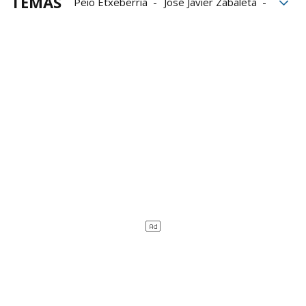
TEMAS
Peio Etxeberria
José Javier Zabaleta
Campeonato de Parejas
Baiko Pilota
Aspe
Liga de Empresas de Pelota a Mano
LEPM
Iñaki Artola
Ander Imaz