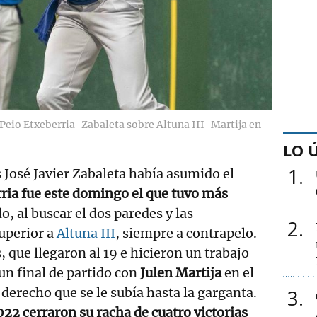
 Peio Etxeberria-Zabaleta sobre Altuna III-Martija en
LO 
1
s José Javier Zabaleta había asumido el
ria fue este domingo el que tuvo más
o, al buscar el dos paredes y las
2
uperior a
Altuna III
, siempre a contrapelo.
 que llegaron al 19 e hicieron un trabajo
un final de partido con
Julen Martija
en el
3
 derecho que se le subía hasta la garganta.
2 cerraron su racha de cuatro victorias