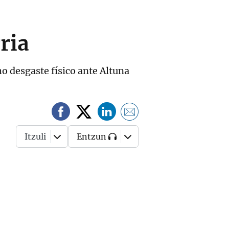
ria
o desgaste físico ante Altuna
Itzuli
Entzun