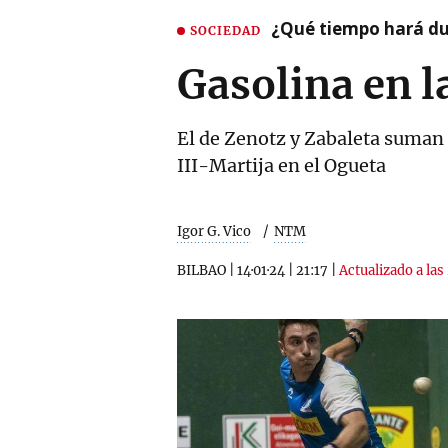
¿Qué tiempo hará dur
SOCIEDAD
Gasolina en l
El de Zenotz y Zabaleta suman 
III-Martija en el Ogueta
Igor G. Vico
NTM
BILBAO
|
14·01·24
|
21:17
|
Actualizado a las