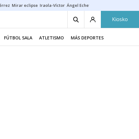
érrez
Mirar eclipse
Iraola-Víctor
Ángel Echeverría
Obituario Ángel
Kiosko
FÚTBOL SALA
ATLETISMO
MÁS DEPORTES