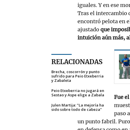
iguales. Y en ese m
Tras el intercambio 
encontró pelota en e
ajustado
que imposib
intuición aún más, a
RELACIONADAS
Brecha, coscorrón y punto
sufrido para Peio Etxeberria
y Zabaleta
Peio Etxeberria no jugará en
Sestao y Aspe elige a Zabala
Fue e
muestr
Julen Martija: "La mejoría ha
sido sobre todo de cabeza"
paso a
un punto fabril. Puro
en defensa como en a