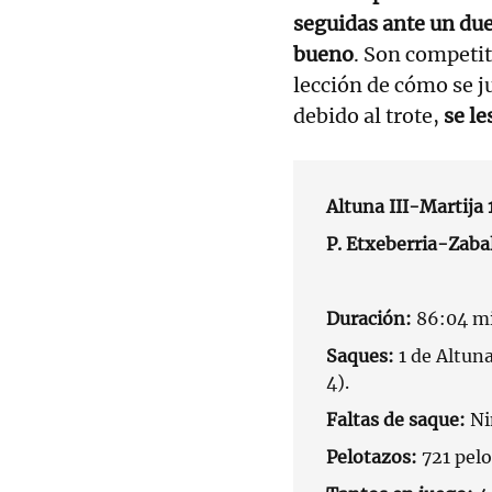
seguidas ante un due
bueno
. Son competit
lección de cómo se ju
debido al trote,
se le
Altuna III-Martija 
P. Etxeberria-Zaba
Duración:
86:04 mi
Saques:
1 de Altuna
4).
Faltas de saque:
Ni
Pelotazos:
721 pel