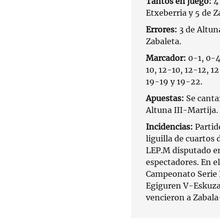
Tantos en juego:
4 
Etxeberria y 5 de Z
Errores:
3 de Altuna
Zabaleta.
Marcador:
0-1, 0-4
10, 12-10, 12-12, 12
19-19 y 19-22.
Apuestas:
Se canta
Altuna III-Martija.
Incidencias:
Partid
liguilla de cuartos
LEP.M disputado en
espectadores. En el
Campeonato Serie B
Egiguren V-Eskuza 
vencieron a Zabala