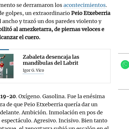
omento se derramaron los
acontecimientos
.
de golpes, un extraordinario
Peio Etxeberria
l ancho y trazó un dos paredes violento y
ilitó al amezketarra, de piernas veloces e
lcanzar el cuero.
Zabaleta desencaja las
mandíbulas del Labrit
Igor G. Vico
l 19-20
. Oxígeno. Gasolina. Fue la enésima
a de que Peio Etxeberria quería dar un
delante. Ambición. Inmolación en pos de
 espectáculo. Agresivo. Incisivo. Bien tanto
taque, el zenoztarra subió un escalón en el