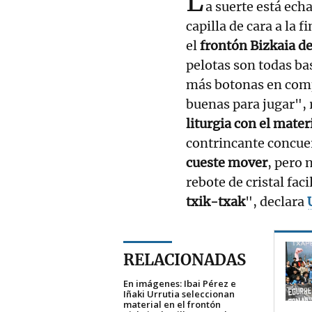
L
a suerte está ech
capilla de cara a la f
el
frontón Bizkaia de
pelotas son todas bas
más botonas en comp
buenas para jugar", 
liturgia con el mate
contrincante concue
cueste mover
, pero 
rebote de cristal fac
txik-txak
", declara
RELACIONADAS
En imágenes: Ibai Pérez e
Iñaki Urrutia seleccionan
material en el frontón