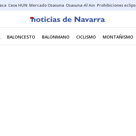
Jaca
Cese HUN
Mercado Osasuna
Osasuna-Al Ain
Prohibiciones eclips
L
BALONCESTO
BALONMANO
CICLISMO
MONTAÑISMO