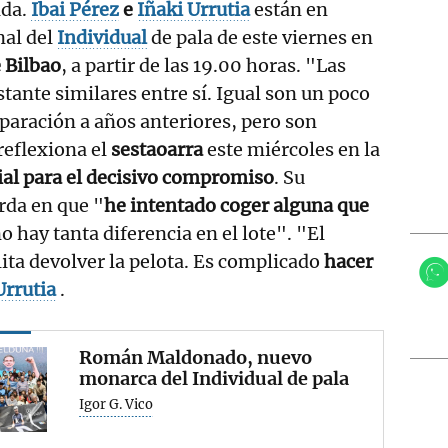
ada.
Ibai Pérez
e
Iñaki Urrutia
están en
inal del
Individual
de pala de este viernes en
 Bilbao
, a partir de las 19.00 horas. "Las
tante similares entre sí. Igual son un poco
aración a años anteriores, pero son
reflexiona el
sestaoarra
este miércoles en la
rial para el decisivo compromiso
. Su
rda en que "
he intentado coger alguna que
no hay tanta diferencia en el lote". "El
ilita devolver la pelota. Es complicado
hacer
Urrutia
.
Román Maldonado, nuevo
monarca del Individual de pala
Igor G. Vico