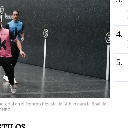
4
5
aterial en el frontón Bizkaia de Bilbao para la final del
TÍNEZ
STILOS