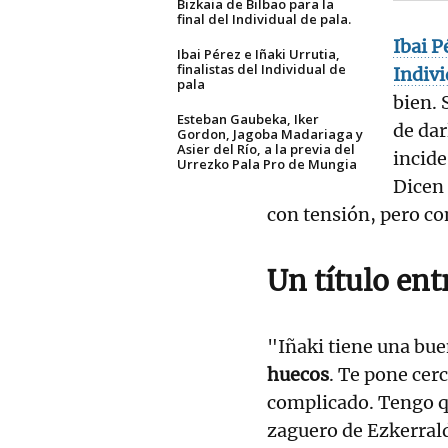
Bizkaia de Bilbao para la
final del Individual de pala.
Ibai P
Ibai Pérez e Iñaki Urrutia,
finalistas del Individual de
Indivi
pala
bien. 
Esteban Gaubeka, Iker
de dar
Gordon, Jagoba Madariaga y
Asier del Río, a la previa del
incide
Urrezko Pala Pro de Mungia
Dicen 
con tensión, pero c
Un título entr
"Iñaki tiene una bue
huecos
. Te pone cer
complicado. Tengo qu
zaguero de Ezkerral