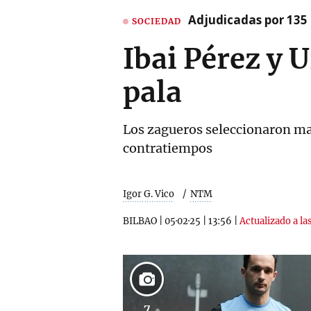
Adjudicadas por 135 
SOCIEDAD
Ibai Pérez y U
pala
Los zagueros seleccionaron mate
contratiempos
Igor G. Vico
NTM
BILBAO
|
05·02·25
|
13:56
|
Actualizado a la
7