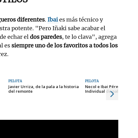
ueros diferentes
.
Ibai
es más técnico y
stra potente. "Pero Iñaki sabe acabar el
de echar el
dos paredes
, te lo clava", agrega
al es
siempre uno de los favoritos a todos los
rez.
PELOTA
PELOTA
Javier Urriza, de la pala a la historia
Necol e Ibai Pérez se estre
del remonte
Individual de pala