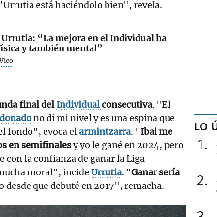
 "Urrutia está haciéndolo bien", revela.
 Urrutia: “La mejora en el Individual ha
física y también mental”
 Vico
unda final del
Individual
consecutiva
. "El
donado
no di mi nivel y es una espina que
LO 
el fondo", evoca el
armintzarra
. "
Ibai me
1
os en semifinales
y yo le gané en 2024, pero
e con la confianza de ganar la Liga
mucha moral", incide
Urrutia
. "
Ganar sería
2
o desde que debuté en 2017", remacha.
3