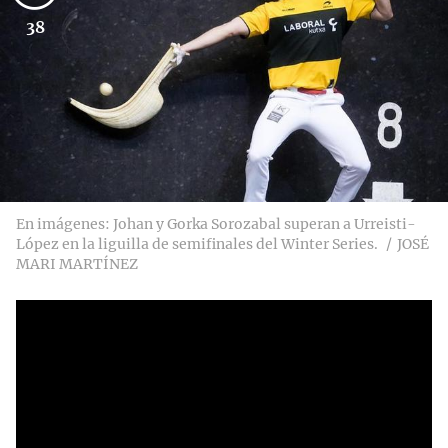
38
En imágenes: Johan y Gorka Sorozabal superan a Urreisti-
López en la liguilla de semifinales del Winter Series.
JOSÉ
MARI MARTÍNEZ