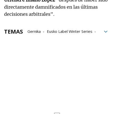
directamente damnificados en las últimas
decisiones arbitrales".
TEMAS
Gernika
Eusko Label Winter Series
Gernika Jai Alai
Eraman! Jai Alai
Jai Alai League
Gorka Sorozabal
Johan Sorozabal
Xabier Barandika
Thibault Basque