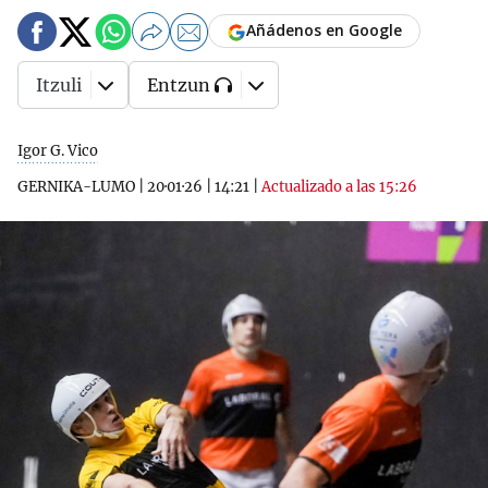
Añádenos en Google
Itzuli
Entzun
Igor G. Vico
GERNIKA-LUMO
|
20·01·26
|
14:21
|
Actualizado a las 15:26