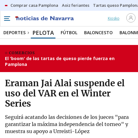
Comprar casa Pamplona
Aoiz feriantes
Tartas queso Pamplon
Kiosko
PELOTA
DEPORTES
FÚTBOL
BALONCESTO
BALON
COMERCIOS
El 'boom' de las tartas de queso pierde fuerza en
Pamplona
Eraman Jai Alai suspende el
uso del VAR en el Winter
Series
Seguirá acatando las decisiones de los jueces "para
garantizar la máxima independencia del torneo" y
muestra su apoyo a Urreisti-López