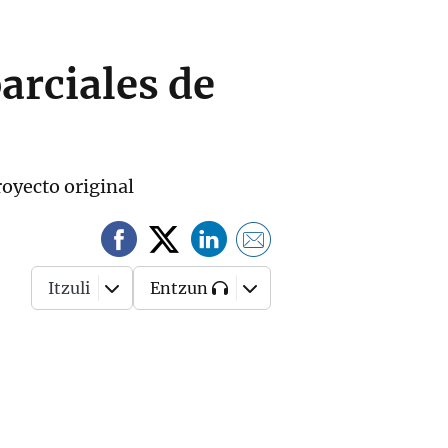
arciales de
royecto original
Itzuli
Entzun