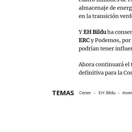
almacenaje de energí
en la transición ver
Y
EH Bildu
ha consen
ERC
y Podemos, por 
podrían tener influe
Ahora continuará el 
definitiva para la C
TEMAS
Cener
EH Bildu
inve
presupuestos generales 
UPN