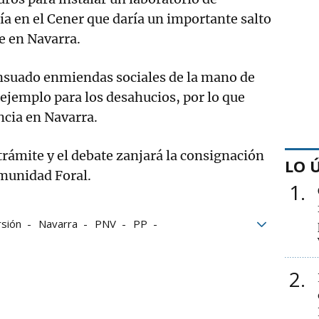
a en el Cener que daría un importante salto
de en Navarra.
suado enmiendas sociales de la mano de
ejemplo para los desahucios, por lo que
ncia en Navarra.
trámite y el debate zanjará la consignación
LO 
omunidad Foral.
1
rsión
Navarra
PNV
PP
del estado
PSOE
TAV
Unidas Podemos
2