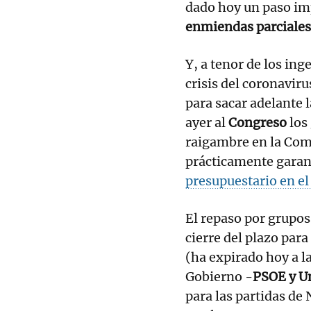
dado hoy un paso imp
enmiendas parciales
Y, a tenor de los ing
crisis del coronavir
para sacar adelante 
ayer al
Congreso
los
raigambre en la Comu
prácticamente garant
presupuestario en el
El repaso por grupos
cierre del plazo par
(ha expirado hoy a l
Gobierno -
PSOE y U
para las partidas de