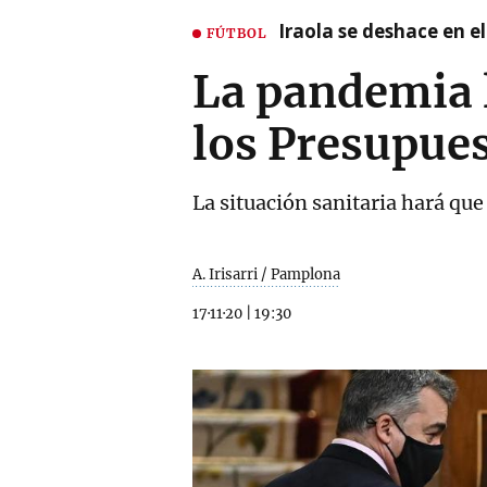
Iraola se deshace en e
FÚTBOL
La pandemia l
los Presupues
La situación sanitaria hará qu
A. Irisarri / Pamplona
17·11·20
|
19:30