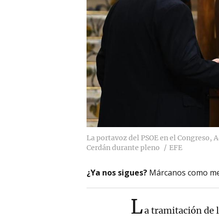
La portavoz del PSOE en el Congreso, A
Cerdán durante pleno
EFE
¿Ya nos sigues?
Márcanos como me
L
a tramitación de 