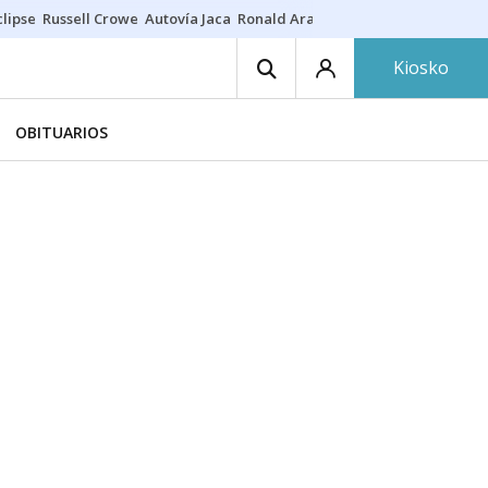
lipse
Russell Crowe
Autovía Jaca
Ronald Araújo
Prohibiciones eclips
Kiosko
OBITUARIOS