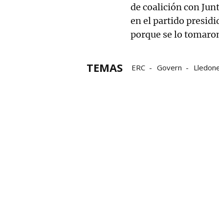
de coalición con Jun
en el partido presid
porque se lo tomaro
TEMAS
ERC
Govern
Lledon
Vicepresidenta
Vicepre