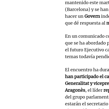
mantenido este marte
(Barcelona) y se han
hacer un
Govern
ind
que dé respuesta al
m
En un comunicado c
que se ha abordado p
el futuro Ejecutivo 
temas todavía pendie
El encuentro ha dur
han participado el c
Generalitat y vicepr
Aragonès
, el líder
re
del grupo parlament
estarán el secretario