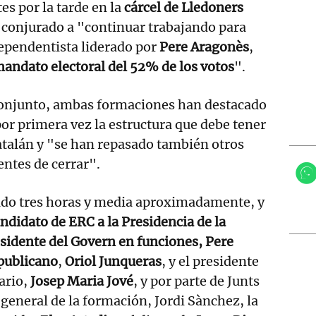
s por la tarde en la
cárcel
de
Lledoners
 conjurado a "continuar trabajando para
ependentista liderado por
Pere
Aragonès
,
andato electoral del 52% de los votos
".
onjunto, ambas formaciones han destacado
or primera vez la estructura que debe tener
catalán y "se han repasado también otros
ntes de cerrar".
ado tres horas y media aproximadamente, y
andidato de ERC a la Presidencia de la
esidente del Govern en funciones, Pere
publicano
,
Oriol
Junqueras
, y el presidente
ario,
Josep Maria Jové
, y por parte de Junts
 general de la formación, Jordi Sànchez, la