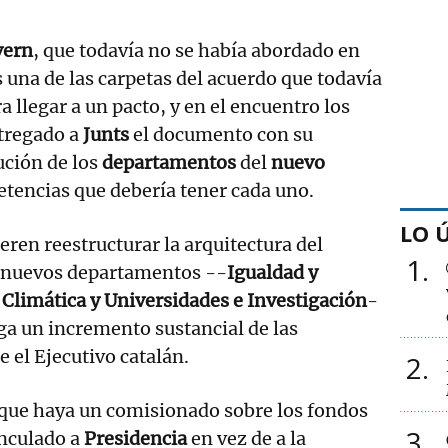
vern
, que todavía no se había abordado en
s una de las carpetas del acuerdo que todavía
 llegar a un pacto, y en el encuentro los
tregado a
Junts
el documento con su
ución de los
departamentos
del
nuevo
tencias que debería tener cada uno.
LO 
eren reestructurar la arquitectura del
1
 nuevos departamentos --
Igualdad y
Climática y Universidades e Investigación
-
ga un incremento sustancial de las
e el Ejecutivo catalán.
2
ue haya un comisionado sobre los fondos
3
inculado a
Presidencia
en vez de a la