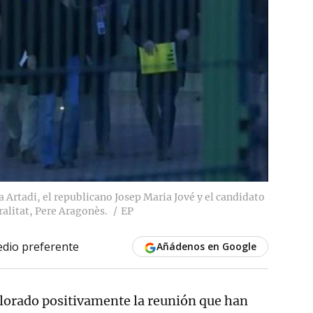
a Artadi, el republicano Josep Maria Jové y el candidato
ralitat, Pere Aragonès.
EP
dio preferente
Añádenos en Google
alorado positivamente la reunión que han