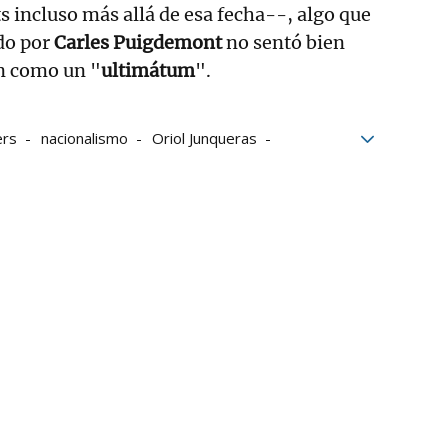
ts incluso más allá de esa fecha--, algo que
ido por
Carles
Puigdemont
no sentó bien
n como un "
ultimátum
".
ers
nacionalismo
Oriol Junqueras
sidente
votos