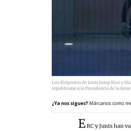
Los dirigentes de Junts Josep Rius y Els
republicano a la Presidencia de la Gene
¿Ya nos sigues?
Márcanos como me
E
RC y Junts han v