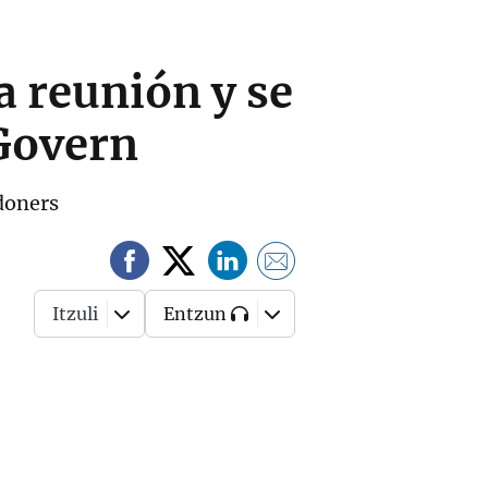
a reunión y se
 Govern
edoners
Itzuli
Entzun