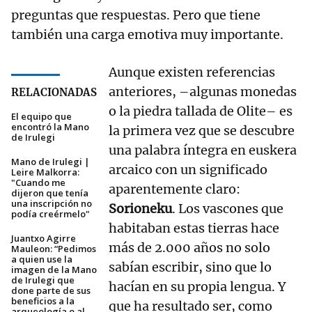
preguntas que respuestas. Pero que tiene
también una carga emotiva muy importante.
Aunque existen referencias
anteriores, –algunas monedas
RELACIONADAS
o la piedra tallada de Olite– es
El equipo que
encontró la Mano
la primera vez que se descubre
de Irulegi
una palabra íntegra en euskera
Mano de Irulegi |
arcaico con un significado
Leire Malkorra:
"Cuando me
aparentemente claro:
dijeron que tenía
una inscripción no
Sorioneku
. Los vascones que
podía creérmelo"
habitaban estas tierras hace
Juantxo Agirre
más de 2.000 años no solo
Mauleon: “Pedimos
a quien use la
sabían escribir, sino que lo
imagen de la Mano
de Irulegi que
hacían en su propia lengua. Y
done parte de sus
beneficios a la
que ha resultado ser, como
arqueología o al