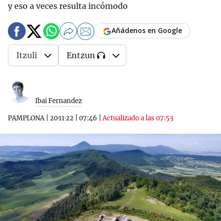
y eso a veces resulta incómodo
Añádenos en Google
Itzuli
Entzun
Ibai Fernandez
PAMPLONA
|
20·11·22
|
07:46
|
Actualizado a las 07:53