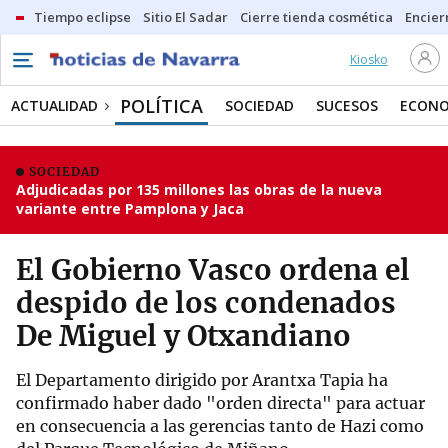
Tiempo eclipse
Sitio El Sadar
Cierre tienda cosmética
Encier
Kiosko
POLÍTICA
ACTUALIDAD
SOCIEDAD
SUCESOS
ECONO
SOCIEDAD
Adjudicadas por 135 millones las obras de la nueva
variante entre Pamplona y Jaca
El Gobierno Vasco ordena el
despido de los condenados
De Miguel y Otxandiano
El Departamento dirigido por Arantxa Tapia ha
confirmado haber dado "orden directa" para actuar
en consecuencia a las gerencias tanto de Hazi como