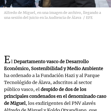
Alfredo de Miguel, en una imagen de archivo, llegando a
una sesión del juicio en la Audiencia de Álava
EFE
E
l
Departamento vasco de Desarrollo
Económico, Sostenibilidad y Medio Ambiente
ha ordenado a la Fundación Hazi y al Parque
Tecnológido de Álava, adscritos al sector
público vasco, el
despido de dos de los
principales condenados en el denominado caso
de Miguel
, los exdirigentes del PNV alavés
Alfredo de Miguel y Koldo Otxandiano, que