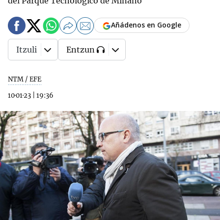
del Parque Tecnológico de Miñano
Añádenos en Google
Itzuli
Entzun
NTM / EFE
10·01·23
|
19:36