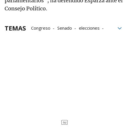
parlamentarios”, ha defendido Esparza ante el
Consejo Político.
TEMAS
Congreso
Senado
elecciones
Pamplona
Ayuntamiento de Pamplona
Gobierno de Navarra
elecciones generales