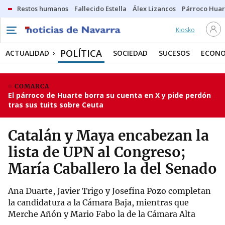
Restos humanos
Fallecido Estella
Álex Lizancos
Párroco Huar
Kiosko
POLÍTICA
ACTUALIDAD
SOCIEDAD
SUCESOS
ECONO
COMARCA
El párroco de Huarte borra su cuenta en X y pide perdón
tras sus tuits sobre Ceuta
Catalán y Maya encabezan la
lista de UPN al Congreso;
María Caballero la del Senado
Ana Duarte, Javier Trigo y Josefina Pozo completan
la candidatura a la Cámara Baja, mientras que
Merche Añón y Mario Fabo la de la Cámara Alta