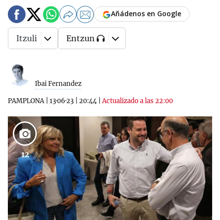
Añádenos en Google
Itzuli
Entzun
Ibai Fernandez
PAMPLONA
|
13·06·23
|
20:44
|
Actualizado a las 22:00
12