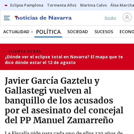
Eclipse Pamplona
Tormenta Alloz
Martina Calvo
Álex Marcha
Kiosko
POLÍTICA
ACTUALIDAD
SOCIEDAD
SUCESOS
ECONO
CUENTA ATRÁS
¿Dónde ver el eclipse total en Navarra? El mapa que te
dice dónde estar el 12 de agosto
Javier García Gaztelu y
Gallastegi vuelven al
banquillo de los acusados
por el asesinato del concejal
del PP Manuel Zamarreño
La Fiscalía pide para cada uno de ellos 120 años de