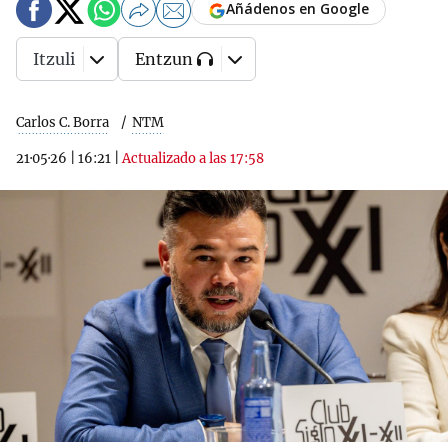
Añádenos en Google
Itzuli
Entzun
Carlos C. Borra
NTM
21·05·26
|
16:21
|
Actualizado a las 17:58