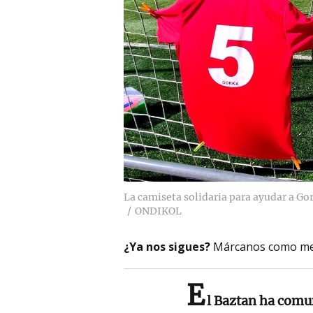
La camiseta solidaria para ayudar a Gor
ONDIKOL
¿Ya nos sigues?
Márcanos como me
E
l Baztan ha comu