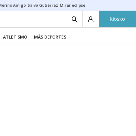
Merino Amigó
Salva Gutiérrez
Mirar eclipse
Iraola-Víctor
Ángel Eche
Kiosko
ATLETISMO
MÁS DEPORTES