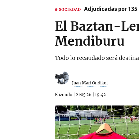
Adjudicadas por 135 
SOCIEDAD
El Baztan-Ler
Mendiburu
Todo lo recaudado será destin
Juan Mari Ondikol
Elizondo
|
21·05·26
|
19:42