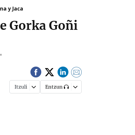
na y Jaca
de Gorka Goñi
'
Itzuli
Entzun