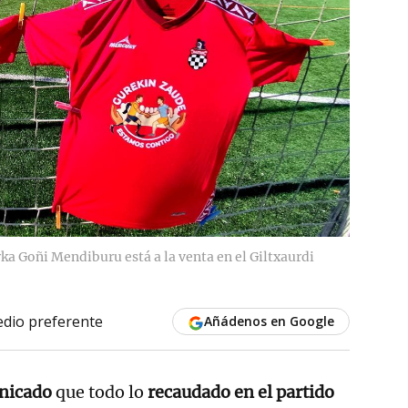
ka Goñi Mendiburu está a la venta en el Giltxaurdi
dio preferente
Añádenos en Google
nicado
que todo lo
recaudado en el partido