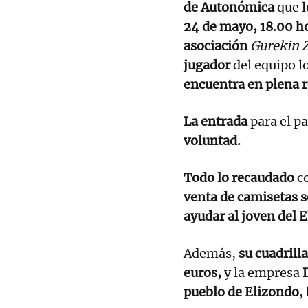
de Autonómica
que l
24 de mayo, 18.00 h
asociación
Gurekin 
jugador
del equipo l
encuentra en plena r
La entrada
para el p
voluntad.
Todo lo recaudado
co
venta de camisetas s
ayudar al joven del E
Además,
su cuadrill
euros,
y la empresa
D
pueblo de Elizondo
,