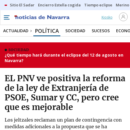
Sitio El Sadar
Encierro Estella cogida
Tiempo eclipse
Merino
Kiosko
POLÍTICA
ACTUALIDAD
SOCIEDAD
SUCESOS
ECONO
SOCIEDAD
¿Qué tiempo hará durante el eclipse del 12 de agosto en
Navarra?
EL PNV ve positiva la reforma
de la ley de Extranjería de
PSOE, Sumar y CC, pero cree
que es mejorable
Los jeltzales reclaman un plan de contingencia con
medidas adicionales a la propuesta que se ha