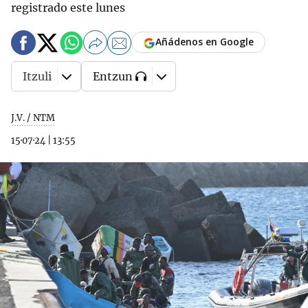
registrado este lunes
Añádenos en Google
Itzuli
Entzun
J.V. / NTM
15·07·24
|
13:55