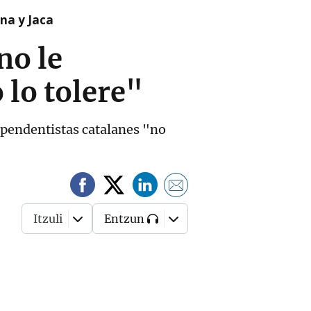
na y Jaca
no le
 lo tolere"
ependentistas catalanes "no
Itzuli
Entzun