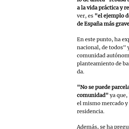
a la vida práctica y r
ver, es
"el ejemplo de
de España más grav
En este punto, ha ex
nacional, de todos" 
comunidad autónoma,
planteamiento de bal
da.
"No se puede parcela
comunidad"
ya que,
el mismo mercado y h
residencia.
Además, se ha pregun