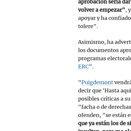
aprobación sería dar
volver a empezar"
, 
apoyar y ha confiado
tolere".
Asimismo, ha adverti
los documentos aprob
programas electorale
ERC
".
"
Puigdemont
vendrá 
decir que 'Hasta aqu
posibles críticas a s
"facha o de derechas
ofenden, "se están 
que ya están los de 