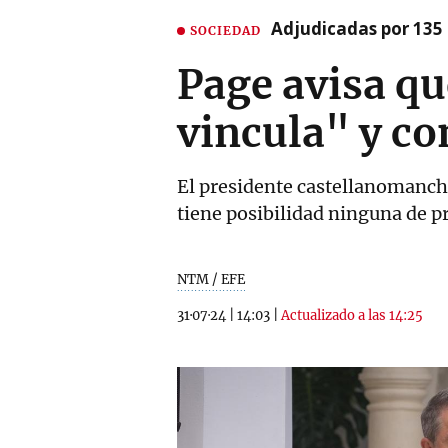
Adjudicadas por 135 
SOCIEDAD
Page avisa qu
vincula" y co
El presidente castellanomanch
tiene posibilidad ninguna de p
NTM / EFE
31·07·24
|
14:03
|
Actualizado a las 14:25