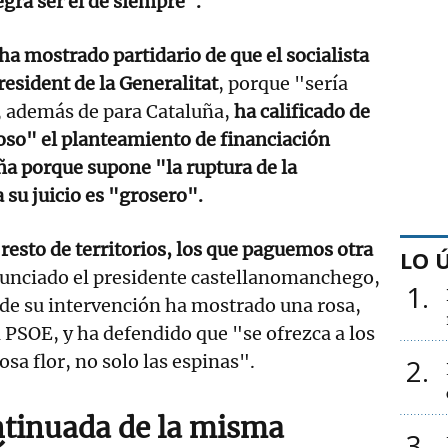
egra ser el de siempre".
 ha mostrado partidario de que el socialista
resident de la Generalitat
, porque "sería
 además de para Cataluña,
ha calificado de
so" el planteamiento de financiación
ña porque supone "la ruptura de la
 su juicio es "grosero".
resto de territorios, los que paguemos otra
LO 
nunciado el presidente castellanomanchego,
1
e su intervención ha mostrado una rosa,
l PSOE, y ha defendido que "se ofrezca a los
sa flor, no solo las espinas".
2
ntinuada de la misma
3