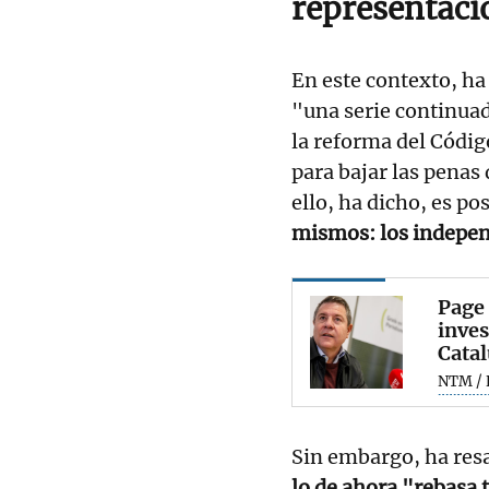
representaci
En este contexto, ha
"una serie continuad
la reforma del Códig
para bajar las penas
ello, ha dicho, es po
mismos: los indepen
Page 
inves
Catal
NTM / 
Sin embargo, ha res
lo de ahora "rebasa t