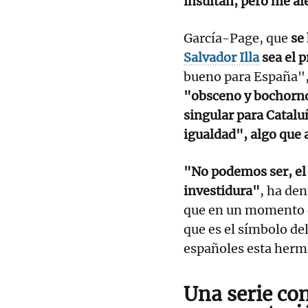
insultan, pero me al
García-Page, que
se
Salvador Illa
sea el p
bueno para España",
"obsceno y bochorno
singular para Catalu
igualdad", algo que a
"No podemos ser, el 
investidura"
, ha de
que en un momento d
que es el símbolo de
españoles esta hermo
Una serie co