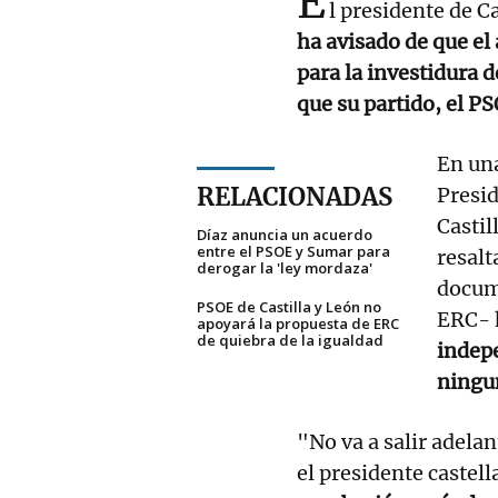
E
l presidente de 
ha avisado de que el
para la investidura d
que su partido, el PS
En una
RELACIONADAS
Presid
Casti
Díaz anuncia un acuerdo
entre el PSOE y Sumar para
resalt
derogar la 'ley mordaza'
docume
PSOE de Castilla y León no
ERC- 
apoyará la propuesta de ERC
de quiebra de la igualdad
indepe
ningu
"No va a salir adela
el presidente caste