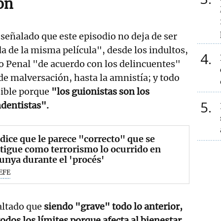
ón
 señalado que este episodio no deja de ser
a de la misma película", desde los indultos,
4
o Penal "de acuerdo con los delincuentes"
 de malversación, hasta la amnistía; y todo
sible porque
"los guionistas son los
5
dentistas".
dice que le parece "correcto" que se
tigue como terrorismo lo ocurrido en
unya durante el 'procés'
EFE
altado que
siendo "grave" todo lo anterior,
odos los límites porque afecta al bienestar,