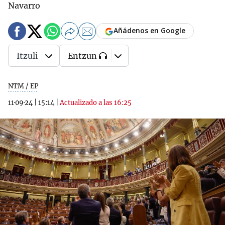
Navarro
Añádenos en Google
Itzuli
Entzun
NTM / EP
11·09·24
|
15:14
|
Actualizado a las 16:25