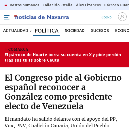
Restos humanos
Fallecido Estella
Álex Lizancos
Párroco Huar
Kiosko
POLÍTICA
ACTUALIDAD
SOCIEDAD
SUCESOS
ECONO
COMARCA
El párroco de Huarte borra su cuenta en X y pide perdón
tras sus tuits sobre Ceuta
El Congreso pide al Gobierno
español reconocer a
González como presidente
electo de Venezuela
El mandato ha salido delante con el apoyo del PP,
Vox, PNV, Coalición Canaria, Unión del Pueblo