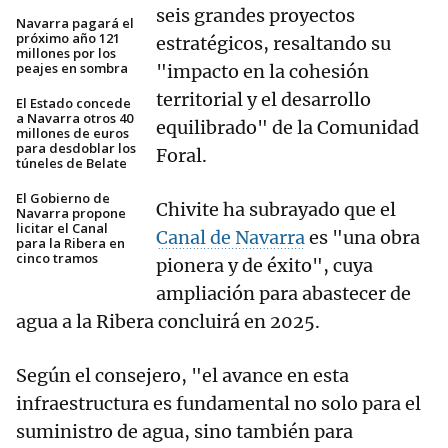
seis grandes proyectos
Navarra pagará el
próximo año 121
estratégicos, resaltando su
millones por los
peajes en sombra
"impacto en la cohesión
territorial y el desarrollo
El Estado concede
a Navarra otros 40
equilibrado" de la Comunidad
millones de euros
para desdoblar los
Foral.
túneles de Belate
El Gobierno de
Chivite ha subrayado que el
Navarra propone
licitar el Canal
Canal de Navarra
es "una obra
para la Ribera en
cinco tramos
pionera y de éxito", cuya
ampliación para abastecer de
agua a la Ribera concluirá en 2025.
Según el consejero, "el avance en esta
infraestructura es fundamental no solo para el
suministro de agua, sino también para