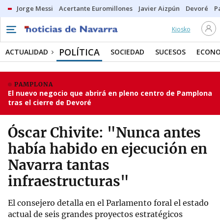
Jorge Messi
Acertante Euromillones
Javier Aizpún
Devoré
P
Kiosko
POLÍTICA
ACTUALIDAD
SOCIEDAD
SUCESOS
ECONO
PAMPLONA
El nuevo negocio que abrirá en pleno centro de Pamplona
tras el cierre de Devoré
Óscar Chivite: "Nunca antes
había habido en ejecución en
Navarra tantas
infraestructuras"
El consejero detalla en el Parlamento foral el estado
actual de seis grandes proyectos estratégicos