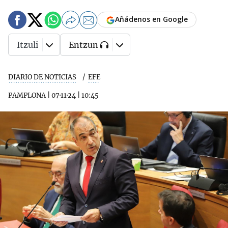
Añádenos en Google
Itzuli
Entzun
DIARIO DE NOTICIAS
EFE
PAMPLONA
|
07·11·24
|
10:45