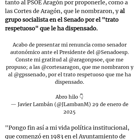
tanto al PSOE Aragón por proponerle, como a
las Cortes de Aragón, que le nombraron, y
al
grupo socialista en el Senado por el "trato
respetuoso" que le ha dispensado.
Acabo de presentar mi renuncia como senador
autonómico ante el Presidente del
@Senadoesp
.
Conste mi gratitud al
@aragonpsoe
, que me
propuso; a las
@cortesaragon
, que me nombraron y
al
@gpssenado
, por el trato respetuoso que me ha
dispensado.
Abro hilo 👇
— Javier Lambán (@JLambanM)
29 de enero de
2025
"Pongo fin así a mi vida política institucional,
que comenzó en 1983 en el Ayuntamiento de