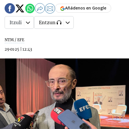
Añádenos en Google
Itzuli
Entzun
NTM / EFE
29·01·25
|
12:43