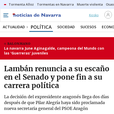
Tormenta Alloz
Tormentas en Navarra
Muerte violenta
Osas
Kiosko
POLÍTICA
ACTUALIDAD
SOCIEDAD
SUCESOS
ECONO
BALONMANO
La navarra June Aginagalde, campeona del Mundo con
las 'Guerreras' juveniles
Lambán renuncia a su escaño
en el Senado y pone fin a su
carrera política
La decisión del expresidente aragonés llega dos días
después de que Pilar Alegría haya sido proclamada
nueva secretaria general del PSOE Aragón