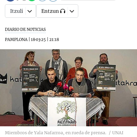
Itzuli
Entzun
DIARIO DE NOTICIAS
PAMPLONA
|
18·03·25
|
21:18
Miembros de Yala Nafarroa, en rueda de prensa.
UNAI