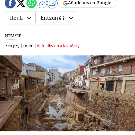
Añádenos en Google
Itzuli
Entzun
NTM/EP
21·03·25
|
16:20
|
Actualizado a las 16:27