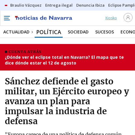
Braulio Vázquez
Entrega ilegal
Denuncia Ibiza
Eclipse Pamp
Kiosko
POLÍTICA
ACTUALIDAD
SOCIEDAD
SUCESOS
ECONO
CUENTA ATRÁS
¿Dónde ver el eclipse total en Navarra? El mapa que te
dice dónde estar el 12 de agosto
Sánchez defiende el gasto
militar, un Ejército europeo y
avanza un plan para
impulsar la industria de
defensa
"Europa carece de una política de defensa común.