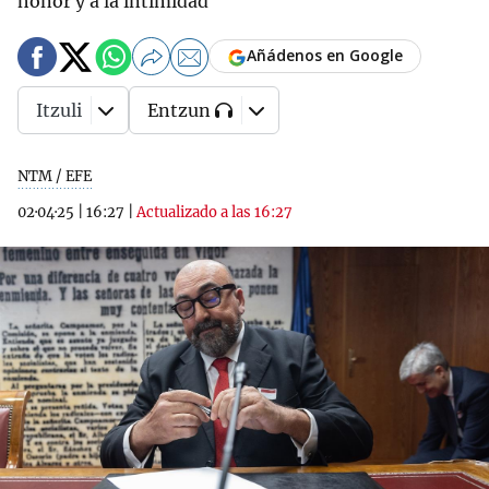
honor y a la intimidad"
Añádenos en Google
Itzuli
Entzun
NTM / EFE
02·04·25
|
16:27
|
Actualizado a las 16:27