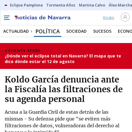
Eclipse Pamplona
Tormenta Alloz
Martina Calvo
Álex Marcha
Kiosko
POLÍTICA
ACTUALIDAD
SOCIEDAD
SUCESOS
ECONO
CUENTA ATRÁS
¿Dónde ver el eclipse total en Navarra? El mapa que te
dice dónde estar el 12 de agosto
Koldo García denuncia ante
la Fiscalía las filtraciones de
su agenda personal
Acusa a la Guardia Civil de estas detrás de las
mismas - Su defensa pide que "se eviten más
filtraciones de datos, vulneradoras del derecho al