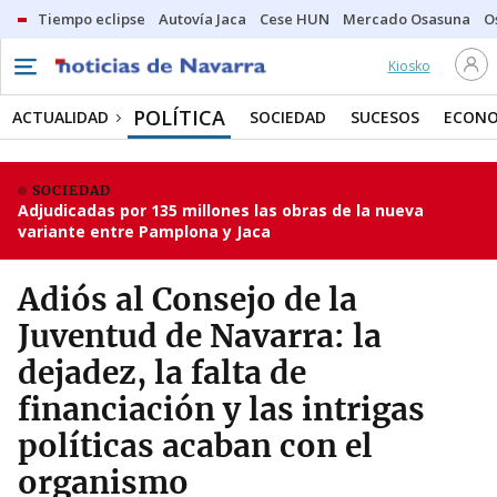
Tiempo eclipse
Autovía Jaca
Cese HUN
Mercado Osasuna
O
Kiosko
POLÍTICA
ACTUALIDAD
SOCIEDAD
SUCESOS
ECONO
SOCIEDAD
Adjudicadas por 135 millones las obras de la nueva
variante entre Pamplona y Jaca
Adiós al Consejo de la
Juventud de Navarra: la
dejadez, la falta de
financiación y las intrigas
políticas acaban con el
organismo