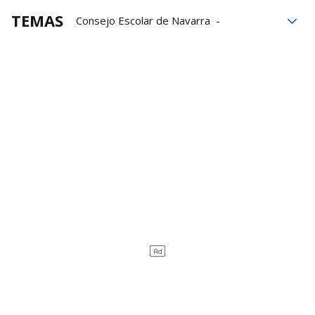
TEMAS
Consejo Escolar de Navarra
Consejo de Navarra
Consejo de la Juventud
financiación
Política
Euros
trabajadores