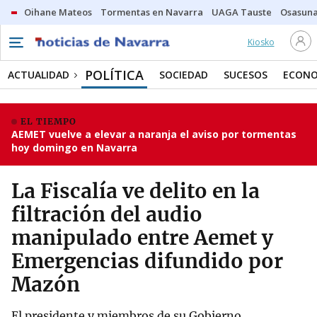
Oihane Mateos
Tormentas en Navarra
UAGA Tauste
Osasuna
Kiosko
POLÍTICA
ACTUALIDAD
SOCIEDAD
SUCESOS
ECONO
EL TIEMPO
AEMET vuelve a elevar a naranja el aviso por tormentas
hoy domingo en Navarra
La Fiscalía ve delito en la
filtración del audio
manipulado entre Aemet y
Emergencias difundido por
Mazón
El presidente y miembros de su Gobierno