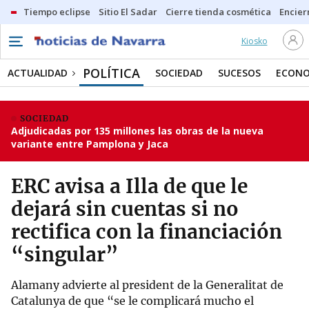
Tiempo eclipse
Sitio El Sadar
Cierre tienda cosmética
Encier
Kiosko
POLÍTICA
ACTUALIDAD
SOCIEDAD
SUCESOS
ECONO
SOCIEDAD
Adjudicadas por 135 millones las obras de la nueva
variante entre Pamplona y Jaca
ERC avisa a Illa de que le
dejará sin cuentas si no
rectifica con la financiación
“singular”
Alamany advierte al president de la Generalitat de
Catalunya de que “se le complicará mucho el