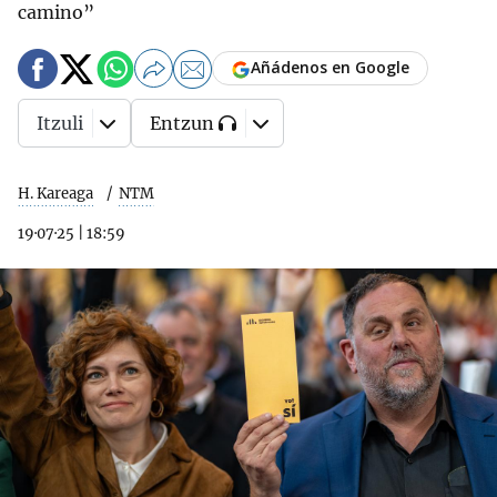
camino”
Añádenos en Google
Itzuli
Entzun
H. Kareaga
NTM
19·07·25
|
18:59