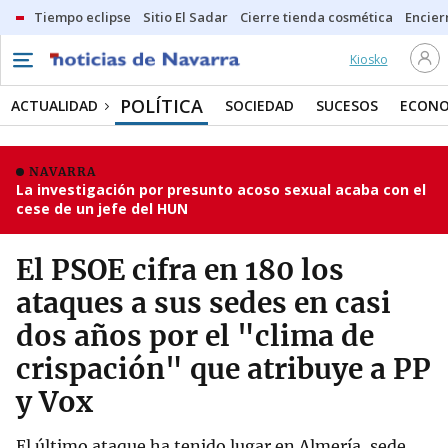
Tiempo eclipse
Sitio El Sadar
Cierre tienda cosmética
Encier
Kiosko
POLÍTICA
ACTUALIDAD
SOCIEDAD
SUCESOS
ECONO
NAVARRA
La investigación por presunto acoso sexual acaba con el
cese de un jefe del HUN
El PSOE cifra en 180 los
ataques a sus sedes en casi
dos años por el "clima de
crispación" que atribuye a PP
y Vox
El último ataque ha tenido lugar en Almería, sede