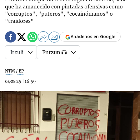
que ha amanecido con pintadas ofensivas como
"corruptos", "puteros", "cocainómanos" o
"traidores"
Añádenos en Google
Itzuli
Entzun
NTM / EP
04·08·25
|
16:59