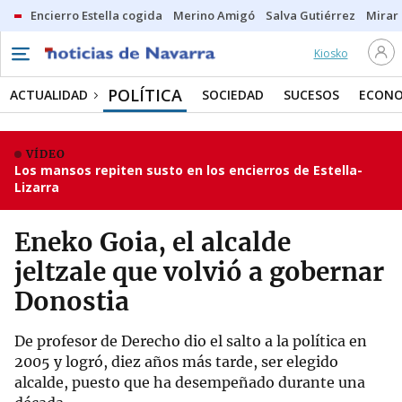
Encierro Estella cogida
Merino Amigó
Salva Gutiérrez
Mirar 
Kiosko
POLÍTICA
ACTUALIDAD
SOCIEDAD
SUCESOS
ECONO
VÍDEO
Los mansos repiten susto en los encierros de Estella-
Lizarra
Eneko Goia, el alcalde
jeltzale que volvió a gobernar
Donostia
De profesor de Derecho dio el salto a la política en
2005 y logró, diez años más tarde, ser elegido
alcalde, puesto que ha desempeñado durante una