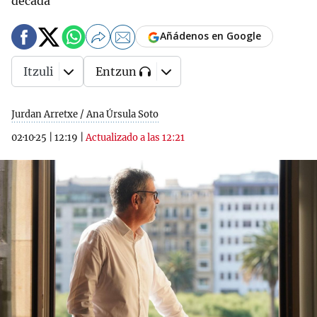
década
Añádenos en Google
Itzuli
Entzun
Jurdan Arretxe / Ana Úrsula Soto
02·10·25
|
12:19
|
Actualizado a las 12:21