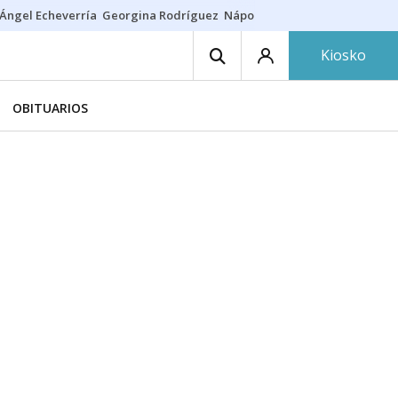
Ángel Echeverría
Georgina Rodríguez
Nápoles - Osasuna
Insultos rac
Kiosko
OBITUARIOS