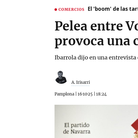
El 'boom' de las t
COMERCIOS
Pelea entre V
provoca una c
Ibarrola dijo en una entrevist
A. Irisarri
Pamplona
|
16·10·25
|
18:24