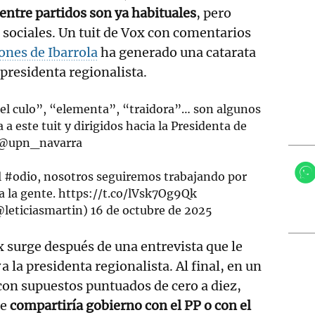
entre partidos son ya habituales
, pero
 sociales. Un tuit de Vox con comentarios
ones de Ibarrola
ha generado una catarata
 presidenta regionalista.
el culo”, “elementa”, “traidora”… son algunos
a este tuit y dirigidos hacia la Presidenta de
@upn_navarra
l
#odio
, nosotros seguiremos trabajando por
a la gente.
https://t.co/lVsk7Og9Qk
@leticiasmartin)
16 de octubre de 2025
 surge después de una entrevista que le
r
a la presidenta regionalista. Al final, en un
con supuestos puntuados de cero a diez,
ue
compartiría gobierno con el PP o con el