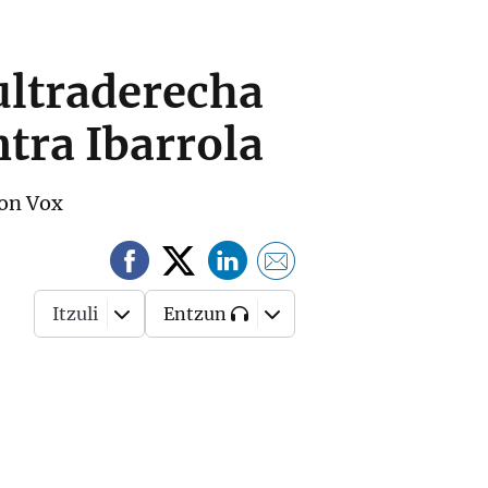
 ultraderecha
ntra Ibarrola
con Vox
Itzuli
Entzun