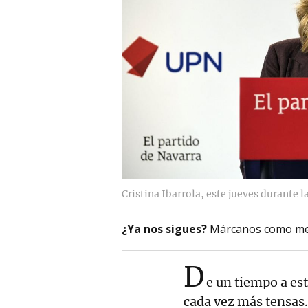
Cristina Ibarrola, este jueves durante l
¿Ya nos sigues?
Márcanos como me
D
e un tiempo a est
cada vez más tensas.