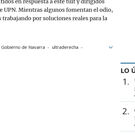
idos en respuesta a este tuit y dirigidos
de UPN. Mientras algunos fomentan el odio,
trabajando por soluciones reales para la
Gobierno de Navarra
ultraderecha
oticias
Relaciones
LO 
1
2