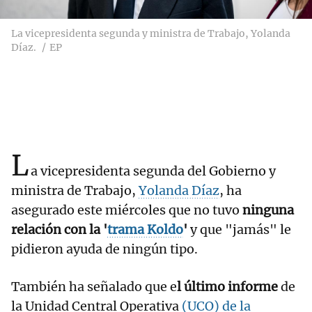
La vicepresidenta segunda y ministra de Trabajo, Yolanda
Díaz.
EP
L
a vicepresidenta segunda del Gobierno y
ministra de Trabajo,
Yolanda Díaz
, ha
asegurado este miércoles que no tuvo
ninguna
relación con la '
trama Koldo
'
y que "jamás" le
pidieron ayuda de ningún tipo.
También ha señalado que e
l último informe
de
la Unidad Central Operativa
(UCO) de la