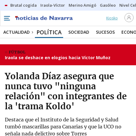
Brutal cogida
Iraola-Víctor
Merino Amigó
Gasóleo
Nivel Ce
Kiosko
POLÍTICA
ACTUALIDAD
SOCIEDAD
SUCESOS
ECONO
FÚTBOL
Iraola se deshace en elogios hacia Víctor Muñoz
Yolanda Díaz asegura que
nunca tuvo "ninguna
relación" con integrantes de
la 'trama Koldo'
Destaca que el Instituto de la Seguridad y Salud
tumbó mascarillas para Canarias y que la UCO no
señala nada delictivo sobre Torres