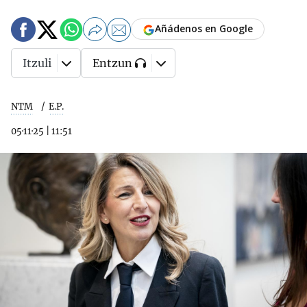
Añádenos en Google
Itzuli
Entzun
NTM
E.P.
05·11·25
|
11:51