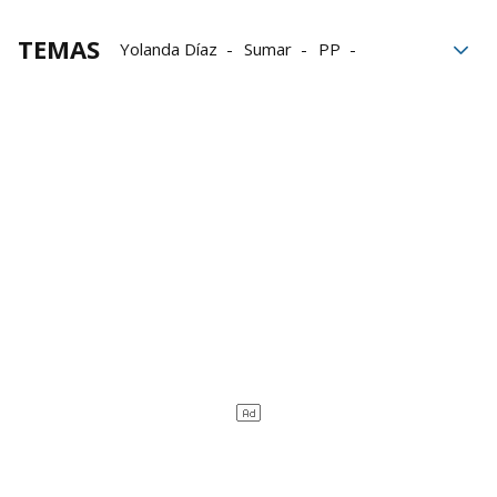
TEMAS
Yolanda Díaz
Sumar
PP
Koldo García
José Luis Ábalos