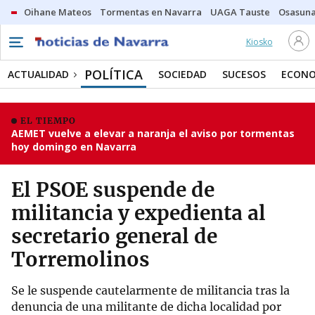
Oihane Mateos
Tormentas en Navarra
UAGA Tauste
Osasuna
Kiosko
POLÍTICA
ACTUALIDAD
SOCIEDAD
SUCESOS
ECONO
EL TIEMPO
AEMET vuelve a elevar a naranja el aviso por tormentas
hoy domingo en Navarra
El PSOE suspende de
militancia y expedienta al
secretario general de
Torremolinos
Se le suspende cautelarmente de militancia tras la
denuncia de una militante de dicha localidad por