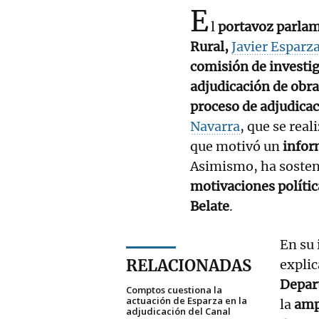
E
l
portavoz parla
Rural,
Javier Esparz
comisión de investi
adjudicación de obra
proceso de adjudica
Navarra
, que se rea
que motivó un
infor
Asimismo, ha sosten
motivaciones polític
Belate
.
En su
RELACIONADAS
explic
Depar
Comptos cuestiona la
actuación de Esparza en la
la
amp
adjudicación del Canal