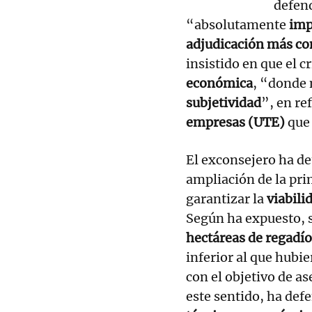
defend
“absolutamente
imp
adjudicación más con
insistido en que el c
económica
, “donde 
subjetividad
”, en re
empresas (UTE)
que 
El exconsejero ha de
ampliación de la pri
garantizar la
viabili
Según ha expuesto, 
hectáreas de regadío
inferior al que hubie
con el objetivo de as
este sentido, ha defe