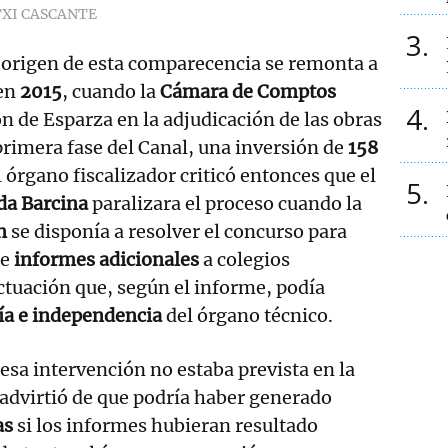
XI CASCANTE
3
 origen de esta comparecencia se remonta a
 en
2015
, cuando la
Cámara de Comptos
4
ón de Esparza en la adjudicación de las obras
primera fase del Canal, una inversión de
158
El órgano fiscalizador criticó entonces que el
5
da Barcina
paralizara el proceso cuando la
n
se disponía a resolver el concurso para
de
informes adicionales
a colegios
ctuación que, según el informe, podía
a e independencia
del órgano técnico.
esa intervención no estaba prevista en la
advirtió de que podría haber generado
as
si los informes hubieran resultado