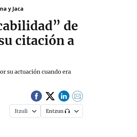
na y Jaca
cabilidad” de
su citación a
por su actuación cuando era
Itzuli
Entzun