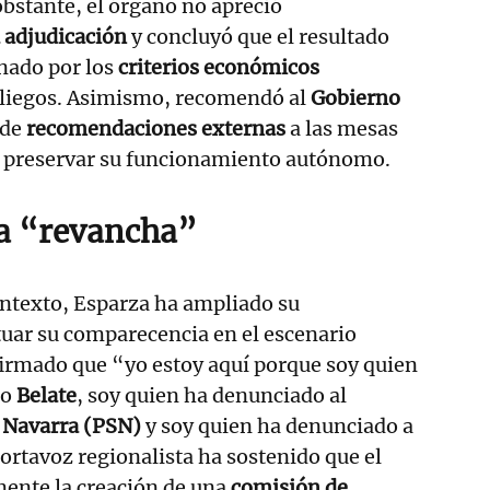
obstante, el órgano no apreció
a adjudicación
y concluyó que el resultado
nado por los
criterios económicos
 pliegos. Asimismo, recomendó al
Gobierno
 de
recomendaciones externas
a las mesas
a preservar su funcionamiento autónomo.
a “revancha”
ontexto, Esparza ha ampliado su
tuar su comparecencia en el escenario
afirmado que “yo estoy aquí porque soy quien
so
Belate
, soy quien ha denunciado al
e Navarra (PSN)
y soy quien ha denunciado a
portavoz regionalista ha sostenido que el
mente la creación de una
comisión de