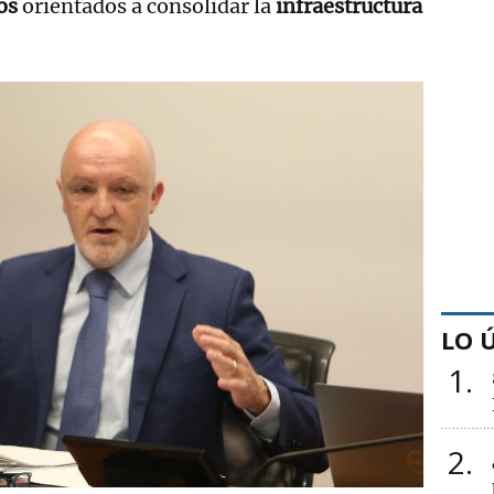
os
orientados a consolidar la
infraestructura
LO 
1
2