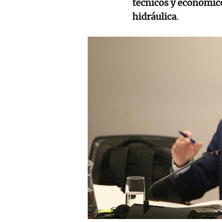
técnicos y económic
hidráulica
.