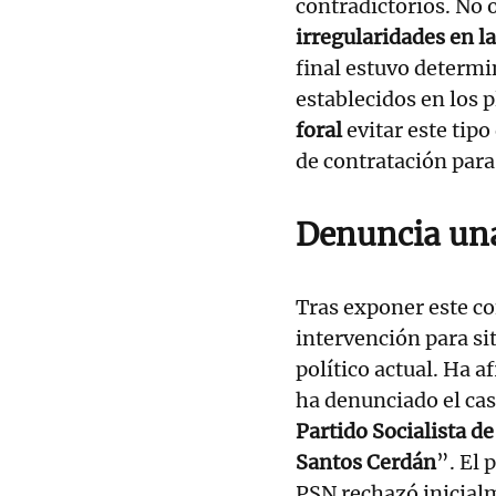
contradictorios. No 
irregularidades en l
final estuvo determi
establecidos en los
foral
evitar este tipo
de contratación par
Denuncia un
Tras exponer este c
intervención para si
político actual. Ha 
ha denunciado el ca
Partido Socialista d
Santos Cerdán
”. El 
PSN rechazó inicial