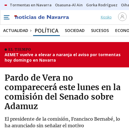
Tormentas en Navarra
Osasuna-Al Ain
Gorka Rodríguez
Oih
Kiosko
POLÍTICA
ACTUALIDAD
SOCIEDAD
SUCESOS
ECONO
EL TIEMPO
AEMET vuelve a elevar a naranja el aviso por tormentas
hoy domingo en Navarra
Pardo de Vera no
comparecerá este lunes en la
comisión del Senado sobre
Adamuz
El presidente de la comisión, Francisco Bernabé, lo
ha anunciado sin señalar el motivo