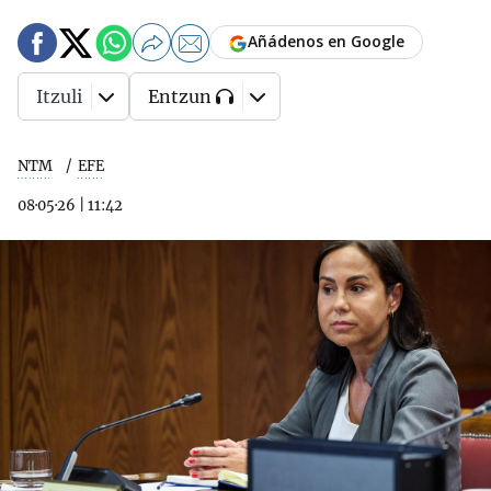
Añádenos en Google
Itzuli
Entzun
NTM
EFE
08·05·26
|
11:42